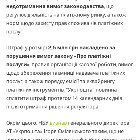
недотримання вимог законодавства
, що
регулює діяльність на платіжному ринку, а також
норм щодо захисту прав споживачів платіжних
послуг.
Штраф у розмірі
2,5 млн грн накладено за
порушення вимог закону «Про платіжні
послуги»
, правил організації касової роботи, вимог
щодо збереження таємниці надавача платіжних
послуг, а також порядку емісії та еквайрингу
платіжних інструментів. “Укрпошта” повинна
сплатити штраф протягом 14 календарних днів
після отримання рішення регулятора.
Окрім цього, НБУ
визнав
генерального директора
АТ «Укрпошта» Ігоря Смілянського таким, що не
відповідає вимогам щодо професійної придатності