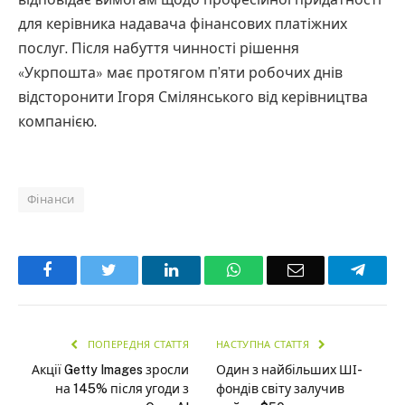
для керівника надавача фінансових платіжних
послуг. Після набуття чинності рішення
«Укрпошта» має протягом п’яти робочих днів
відсторонити Ігоря Смілянського від керівництва
компанією.
Фінанси
Facebook
Twitter
LinkedIn
WhatsApp
Email
Teleg
ПОПЕРЕДНЯ СТАТТЯ
НАСТУПНА СТАТТЯ
Акції Getty Images зросли
Один з найбільших ШІ-
на 145% після угоди з
фондів світу залучив