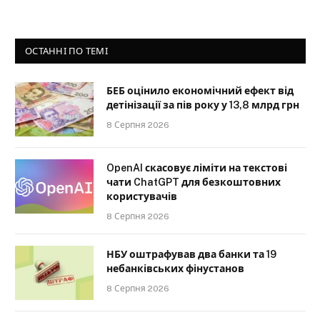
ОСТАННІ ПО ТЕМІ
БЕБ оцінило економічний ефект від
детінізації за пів року у 13,8 млрд грн
8 Серпня 2026
OpenAI скасовує ліміти на текстові
чати ChatGPT для безкоштовних
користувачів
8 Серпня 2026
НБУ оштрафував два банки та 19
небанківських фінустанов
8 Серпня 2026