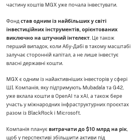
частину коштів MGX уже почала інвестувати.
Фонд
став одним із найбільших у світі
інвестиційних інструментів, орієнтованих
виключно на штучний інтелект
. Це також
перший випадок, коли Абу-Дабі в такому масштабі
залучає сторонній капітал, а не лише інвестує
власні державні кошти.
MGX є одним із найактивніших інвесторів у сфері
ШІ. Компанія, яку підтримують Mubadala та G42,
уже вклала кошти в OpenAI та xAI, а також бере
участь у міжнародних інфраструктурних проєктах
разом із BlackRock і Microsoft.
Компанія планує
витрачати до $10 млрд на рік
,
щоб у перспективі збільшити активи під