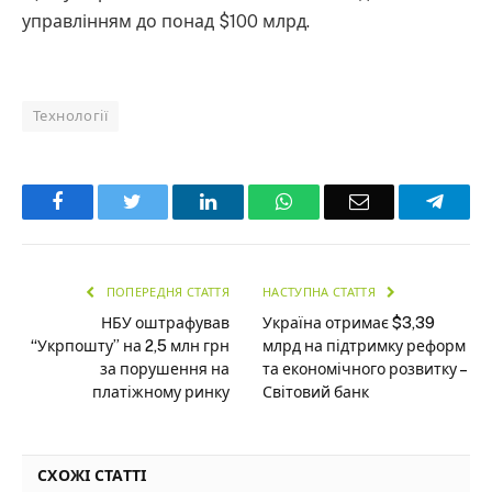
управлінням до понад $100 млрд.
Технології
Facebook
Twitter
LinkedIn
WhatsApp
Email
Teleg
ПОПЕРЕДНЯ СТАТТЯ
НАСТУПНА СТАТТЯ
НБУ оштрафував
Україна отримає $3,39
“Укрпошту” на 2,5 млн грн
млрд на підтримку реформ
за порушення на
та економічного розвитку –
платіжному ринку
Світовий банк
СХОЖІ СТАТТІ