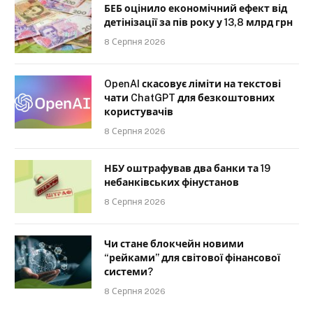
БЕБ оцінило економічний ефект від
детінізації за пів року у 13,8 млрд грн
8 Серпня 2026
OpenAI скасовує ліміти на текстові
чати ChatGPT для безкоштовних
користувачів
8 Серпня 2026
НБУ оштрафував два банки та 19
небанківських фінустанов
8 Серпня 2026
Чи стане блокчейн новими
“рейками” для світової фінансової
системи?
8 Серпня 2026