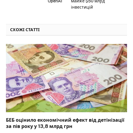
OpenAI
майже $50 млрд
інвестицій
СХОЖІ СТАТТІ
БЕБ оцінило економічний ефект від детінізації
за пів року у 13,8 млрд грн