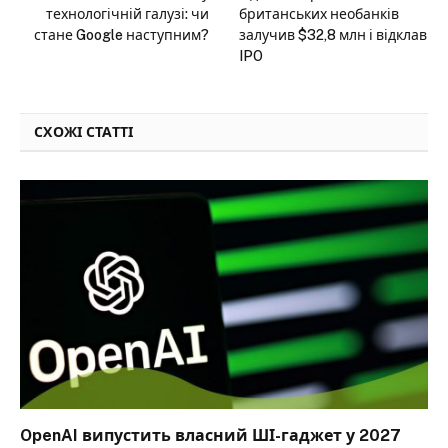
технологічній галузі: чи
британських необанків
стане Google наступним?
залучив $32,8 млн і відклав
IPO
СХОЖІ СТАТТІ
OpenAI випустить власний ШІ-гаджет у 2027