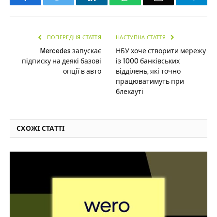
ПОПЕРЕДНЯ СТАТТЯ
НАСТУПНА СТАТТЯ
Mercedes запускає
НБУ хоче створити мережу
підписку на деякі базові
із 1000 банківських
опції в авто
відділень, які точно
працюватимуть при
блекауті
СХОЖІ СТАТТІ