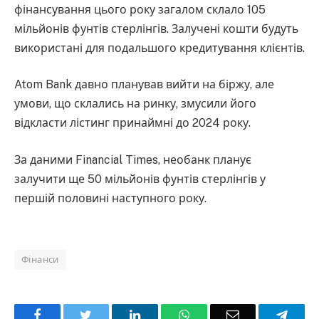
фінансування цього року загалом склало 105
мільйонів фунтів стерлінгів. Залучені кошти будуть
використані для подальшого кредитування клієнтів.
Atom Bank давно планував вийти на біржу, але
умови, що склались на ринку, змусили його
відкласти лістинг принаймні до 2024 року.
За даними Financial Times, необанк планує
залучити ще 50 мільйонів фунтів стерлінгів у
першій половині наступного року.
Фінанси
Facebook
Twitter
LinkedIn
WhatsApp
Email
Teleg