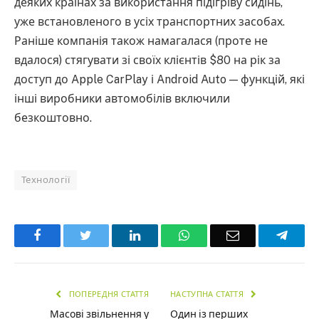
деяких країнах за використання підігріву сидінь,
уже встановленого в усіх транспортних засобах.
Раніше компанія також намагалася (проте не
вдалося) стягувати зі своїх клієнтів $80 на рік за
доступ до Apple CarPlay і Android Auto — функцій, які
інші виробники автомобілів включили
безкоштовно.
Технології
Facebook
Twitter
LinkedIn
WhatsApp
Email
Teleg
ПОПЕРЕДНЯ СТАТТЯ
НАСТУПНА СТАТТЯ
Масові звільнення у
Один із перших