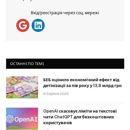
Вхід/реєстрація через соц. мережі
ОСТАННІ ПО ТЕМІ
БЕБ оцінило економічний ефект від
детінізації за пів року у 13,8 млрд грн
8 Серпня 2026
OpenAI скасовує ліміти на текстові
чати ChatGPT для безкоштовних
користувачів