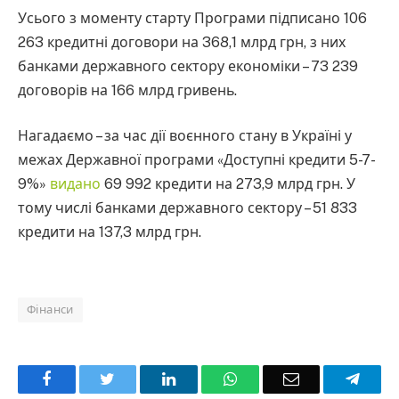
Усього з моменту старту Програми підписано 106
263 кредитні договори на 368,1 млрд грн, з них
банками державного сектору економіки – 73 239
договорів на 166 млрд гривень.
Нагадаємо – за час дії воєнного стану в Україні у
межах Державної програми «Доступні кредити 5-7-
9%»
видано
69 992 кредити на 273,9 млрд грн. У
тому числі банками державного сектору – 51 833
кредити на 137,3 млрд грн.
Фінанси
Facebook
Twitter
LinkedIn
WhatsApp
Email
Teleg