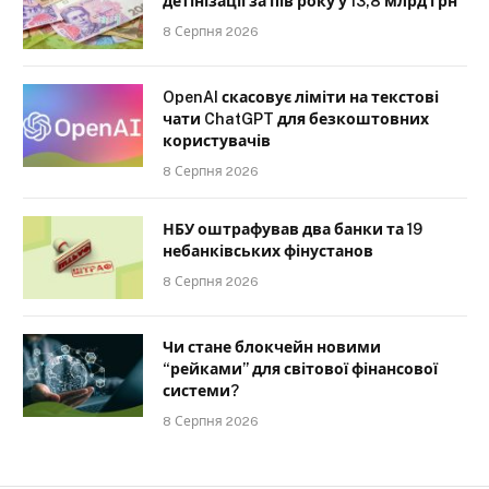
детінізації за пів року у 13,8 млрд грн
8 Серпня 2026
OpenAI скасовує ліміти на текстові
чати ChatGPT для безкоштовних
користувачів
8 Серпня 2026
НБУ оштрафував два банки та 19
небанківських фінустанов
8 Серпня 2026
Чи стане блокчейн новими
“рейками” для світової фінансової
системи?
8 Серпня 2026