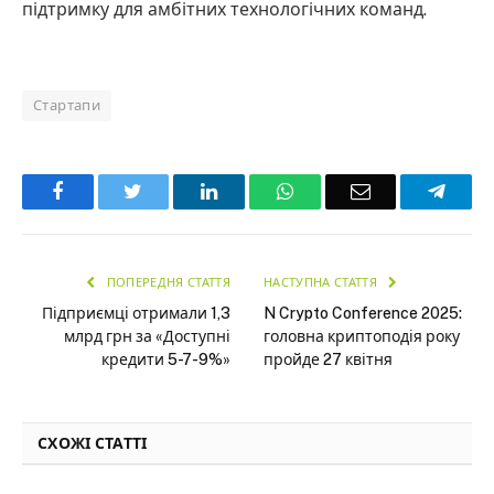
підтримку для амбітних технологічних команд.
Стартапи
Facebook
Twitter
LinkedIn
WhatsApp
Email
Teleg
ПОПЕРЕДНЯ СТАТТЯ
НАСТУПНА СТАТТЯ
Підприємці отримали 1,3
N Crypto Conference 2025:
млрд грн за «Доступні
головна криптоподія року
кредити 5-7-9%»
пройде 27 квітня
СХОЖІ СТАТТІ