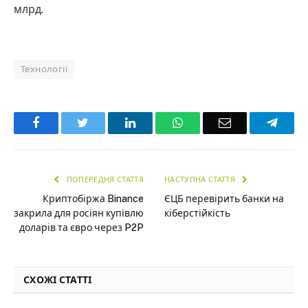
млрд.
Технології
Facebook
Twitter
LinkedIn
WhatsApp
Email
Teleg
ПОПЕРЕДНЯ СТАТТЯ
НАСТУПНА СТАТТЯ
Криптобіржа Binance
ЄЦБ перевірить банки на
закрила для росіян купівлю
кіберстійкість
доларів та євро через P2P
СХОЖІ СТАТТІ