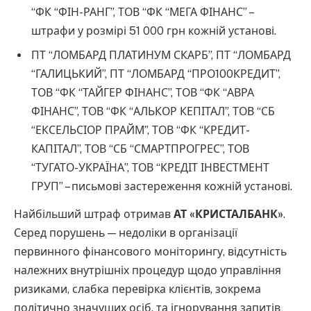
“ФК “ФІН-РАНГ”, ТОВ “ФК “МЕГА ФІНАНС” –
штрафи у розмірі 51 000 грн кожній установі.
ПТ “ЛОМБАРД ПЛАТИНУМ СКАРБ”, ПТ “ЛОМБАРД
“ГАЛИЦЬКИЙ”, ПТ “ЛОМБАРД “ПРО100КРЕДИТ”,
ТОВ “ФК “ТАЙГЕР ФІНАНС”, ТОВ “ФК “АВРА
ФІНАНС”, ТОВ “ФК “АЛЬКОР КЕПІТАЛ”, ТОВ “СБ
“ЕКСЕЛЬСІОР ПРАЙМ”, ТОВ “ФК “КРЕДИТ-
КАПІТАЛ”, ТОВ “СБ “СМАРТПРОГРЕС”, ТОВ
“ТУГАТО-УКРАЇНА”, ТОВ “КРЕДІТ ІНВЕСТМЕНТ
ГРУП” – письмові застереження кожній установі.
Найбільший штраф отримав
АТ «КРИСТАЛБАНК»
.
Серед порушень — недоліки в організації
первинного фінансового моніторингу, відсутність
належних внутрішніх процедур щодо управління
ризиками, слабка перевірка клієнтів, зокрема
політично значущих осіб, та ігнорування запитів