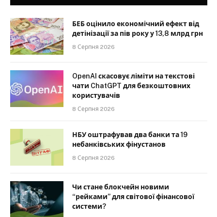
БЕБ оцінило економічний ефект від
детінізації за пів року у 13,8 млрд грн
8 Серпня 2026
OpenAI скасовує ліміти на текстові
чати ChatGPT для безкоштовних
користувачів
8 Серпня 2026
НБУ оштрафував два банки та 19
небанківських фінустанов
8 Серпня 2026
Чи стане блокчейн новими
“рейками” для світової фінансової
системи?