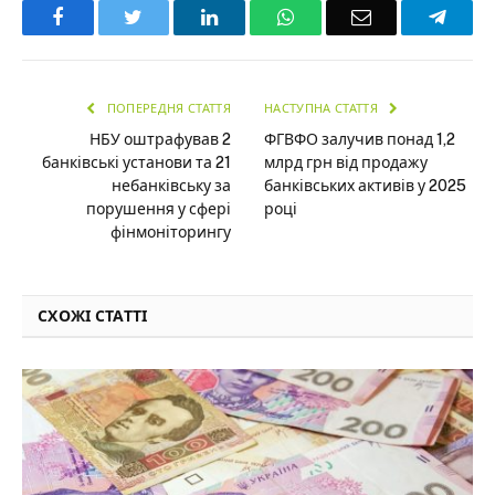
Facebook
Twitter
LinkedIn
WhatsApp
Email
Teleg
ПОПЕРЕДНЯ СТАТТЯ
НАСТУПНА СТАТТЯ
НБУ оштрафував 2
ФГВФО залучив понад 1,2
банківські установи та 21
млрд грн від продажу
небанківську за
банківських активів у 2025
порушення у сфері
році
фінмоніторингу
СХОЖІ СТАТТІ