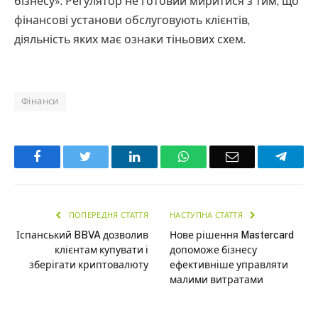
бізнесу». Регулятор не готовий миритися з тим, що
фінансові установи обслуговують клієнтів,
діяльність яких має ознаки тіньових схем.
Фінанси
Facebook
Twitter
LinkedIn
WhatsApp
Email
Teleg
ПОПЕРЕДНЯ СТАТТЯ
НАСТУПНА СТАТТЯ
Іспанський BBVA дозволив
Нове рішення Mastercard
клієнтам купувати і
допоможе бізнесу
зберігати криптовалюту
ефективніше управляти
малими витратами