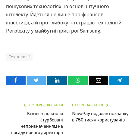
пошукових технологіях на основі штучного
інтелекту. Йдеться не лише про фінансові
інвестиції, а й про глибоку інтеграцію технологій
Perplexity у майбутні пристрої Samsung.
Технології
Facebook
Twitter
LinkedIn
WhatsApp
Email
Teleg
ПОПЕРЕДНЯ СТАТТЯ
НАСТУПНА СТАТТЯ
Бізнес-спільноти
NovaPay подолав позначку
стурбовані
в 750 тисяч користувачів
непризначенням на
посаду нового директора