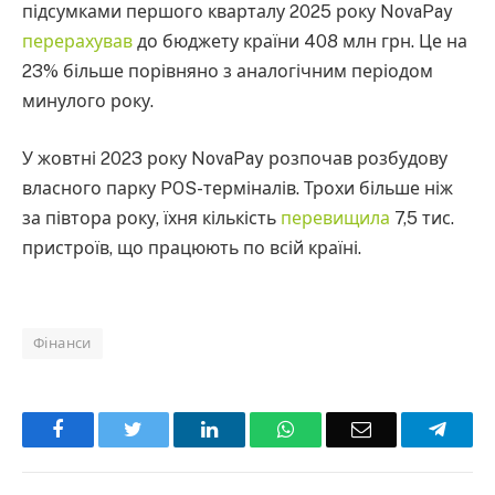
підсумками першого кварталу 2025 року NovaPay
перерахував
до бюджету країни 408 млн грн. Це на
23% більше порівняно з аналогічним періодом
минулого року.
У жовтні 2023 року NovaPay розпочав розбудову
власного парку POS-терміналів. Трохи більше ніж
за півтора року, їхня кількість
перевищила
7,5 тис.
пристроїв, що працюють по всій країні.
Фінанси
Facebook
Twitter
LinkedIn
WhatsApp
Email
Teleg