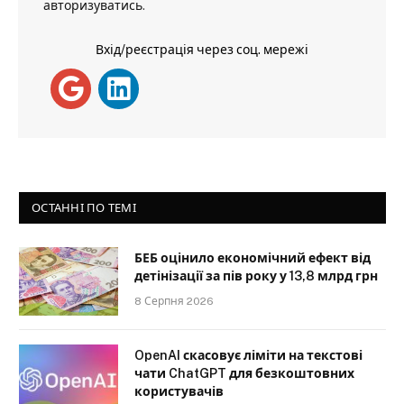
авторизуватись
.
Вхід/реєстрація через соц. мережі
ОСТАННІ ПО ТЕМІ
БЕБ оцінило економічний ефект від
детінізації за пів року у 13,8 млрд грн
8 Серпня 2026
OpenAI скасовує ліміти на текстові
чати ChatGPT для безкоштовних
користувачів