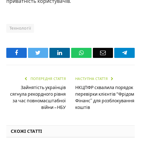
приватність користувачів.
Технології
Facebook
Twitter
LinkedIn
WhatsApp
Email
Teleg
ПОПЕРЕДНЯ СТАТТЯ
НАСТУПНА СТАТТЯ
Зайнятість українців
НКЦПФР схвалила порядок
сягнула рекордного рівня
перевірки клієнтів “Фрідом
за час повномасштабної
Фінанс” для розблокування
війни – НБУ
коштів
СХОЖІ СТАТТІ