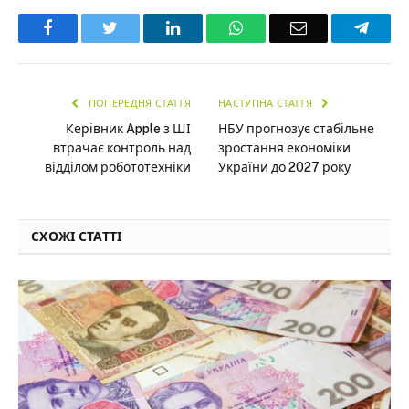
Facebook
Twitter
LinkedIn
WhatsApp
Email
Teleg
ПОПЕРЕДНЯ СТАТТЯ
НАСТУПНА СТАТТЯ
Керівник Apple з ШІ
НБУ прогнозує стабільне
втрачає контроль над
зростання економіки
відділом робототехніки
України до 2027 року
СХОЖІ СТАТТІ