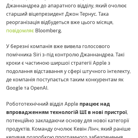
Джаннандреа до апаратного відділу, який очолює
старший віцепрезидент Джон Тернус. Така
реорганізація відбудеться вже цього місяця,
повідомляє
Bloomberg.
У березні компанія вже вивела голосового
помічника Siri з-під контролю Джаннандреа. Такі
кроки є частиною ширшої стратегії Apple з
подолання відставання у сфері штучного інтелекту,
де компанія поступається таким конкурентам як
Google та OpenAI.
Робототехнічний відділ Apple
працює над
впровадженням технологій ШІ в нові пристрої
,
потенційно закладаючи основу для нової категорії
продуктів. Команду очолює Кевін Лінч, який раніше
керував розробкою програмного забезпечення