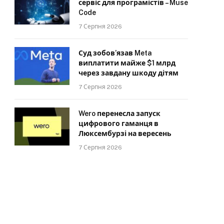
сервіс для програмістів – Muse
Code
7 Серпня 2026
Суд зобов’язав Meta
виплатити майже $1 млрд
через завдану шкоду дітям
7 Серпня 2026
Wero перенесла запуск
цифрового гаманця в
Люксембурзі на вересень
7 Серпня 2026