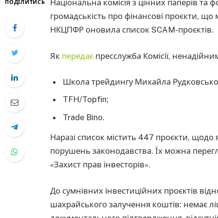
Національна комісія з цінних паперів та
ПОДІЛИТИСЬ
громадськість про фінансові проєкти, що
НКЦПФР оновила список SCAM-проєктів.
Як
передає
пресслужба Комісії, ненадійни
Школа трейдингу Михайла Рудковсько
TFH/Topfin;
Trade Bino.
Наразі список містить 447 проєкти, щодо
порушень законодавства. Їх можна переглян
«Захист прав інвесторів».
До сумнівних інвестиційних проєктів відн
шахрайського залучення коштів: немає ліц
документального підтвердження, відсутн