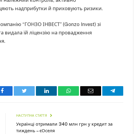
іцяють надприбутки й приховують ризики.
омпанію “ГОНЗО ІНВЕСТ” (Gonzo Invest) зі
та видала їй ліцензію на провадження
ня.
Facebook
Twitter
LinkedIn
WhatsApp
Email
Telegra
НАСТУПНА СТАТТЯ
Українці отримали 340 млн грн у кредит за
тиждень – єОселя