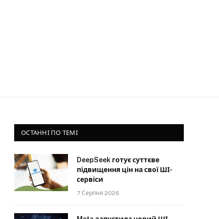
ОСТАННІ ПО ТЕМІ
DeepSeek готує суттєве
підвищення цін на свої ШІ-
сервіси
7 Серпня 2026
Meta запустила новий ШІ-