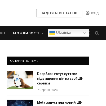
НАДІСЛАТИ СТАТТЮ
ВХІД
Ukrainian
ECH
МОЖЛИВОСТІ
ОСТАННІ ПО ТЕМІ
DeepSeek готує суттєве
підвищення цін на свої ШІ-
сервіси
7 Серпня 2026
Meta запустила новий ШІ-