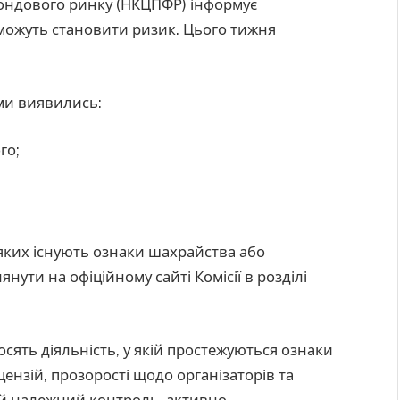
 фондового ринку (НКЦПФР) інформує
 можуть становити ризик. Цього тижня
ми виявились:
го;
 яких існують ознаки шахрайства або
ути на офіційному сайті Комісії в розділі
осять діяльність, у якій простежуються ознаки
ензій, прозорості щодо організаторів та
ій належний контроль, активно