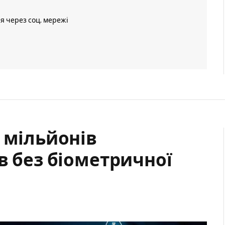
ія через соц. мережі
 мільйонів
в без біометричної