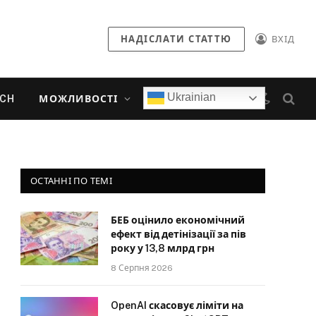
НАДІСЛАТИ СТАТТЮ
ВХІД
Ukrainian
ECH
МОЖЛИВОСТІ
ОСТАННІ ПО ТЕМІ
БЕБ оцінило економічний
ефект від детінізації за пів
року у 13,8 млрд грн
8 Серпня 2026
OpenAI скасовує ліміти на