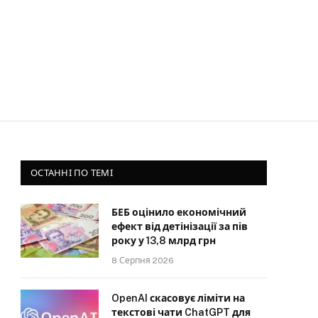
ОСТАННІ ПО ТЕМІ
БЕБ оцінило економічний
ефект від детінізації за пів
року у 13,8 млрд грн
8 Серпня 2026
OpenAI скасовує ліміти на
текстові чати ChatGPT для