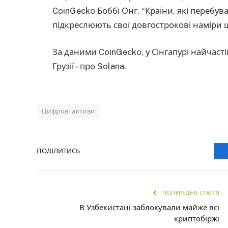
CoinGecko Боббі Онг. “Країни, які перебув
підкреслюють свої довгострокові наміри 
За даними CoinGecko, у Сінгапурі найчаст
Грузії – про Solana.
Цифрові активи
ПОДІЛИТИСЬ
ПОПЕРЕДНЯ СТАТТЯ
В Узбекистані заблокували майже всі
криптобіржі