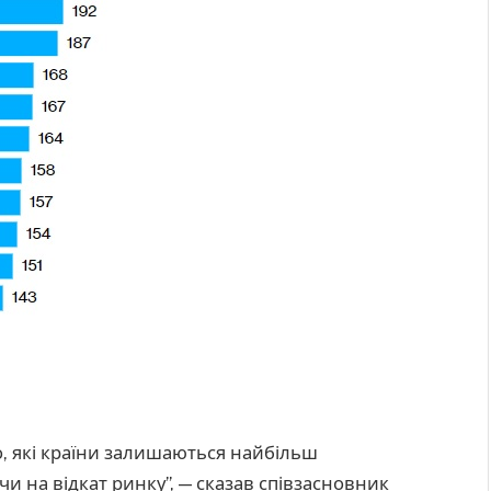
о, які країни залишаються найбільш
и на відкат ринку”, — сказав співзасновник