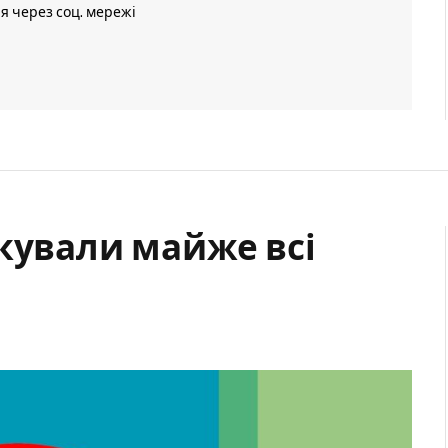
ія через соц. мережі
кували майже всі