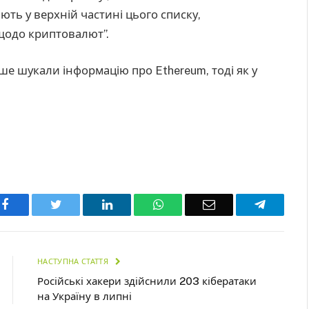
ають у верхній частині цього списку,
щодо криптовалют”.
іше шукали інформацію про Ethereum, тоді як у
Facebook
Twitter
LinkedIn
WhatsApp
Email
Telegra
НАСТУПНА СТАТТЯ
Російські хакери здійснили 203 кібератаки
на Україну в липні