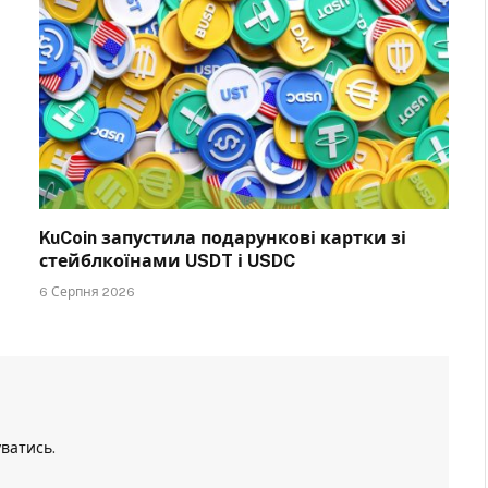
KuCoin запустила подарункові картки зі
стейблкоїнами USDT і USDC
6 Серпня 2026
уватись
.