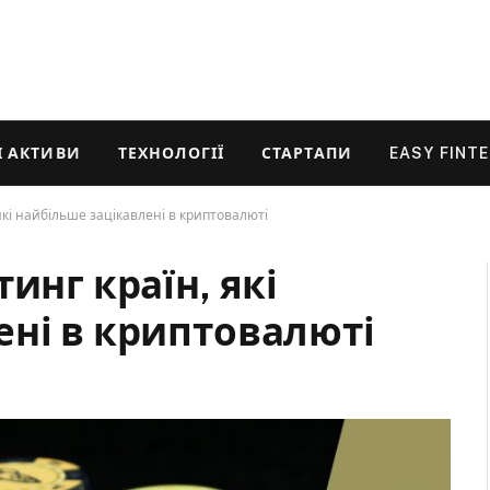
 АКТИВИ
ТЕХНОЛОГІЇ
СТАРТАПИ
EASY FINT
які найбільше зацікавлені в криптовалюті
инг країн, які
ені в криптовалюті