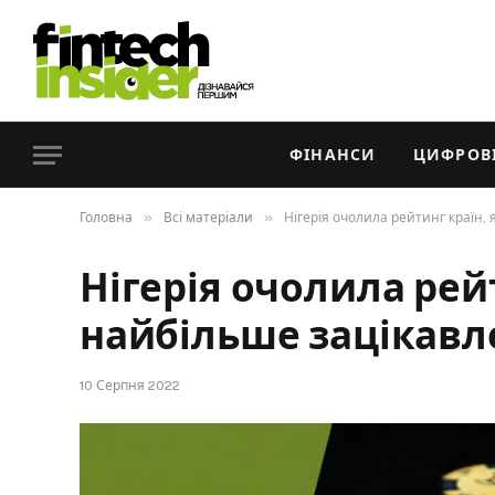
ФІНАНСИ
ЦИФРОВІ
»
»
Головна
Всі матеріали
Нігерія очолила рейтинг країн, 
Нігерія очолила рейт
найбільше зацікавл
10 Серпня 2022