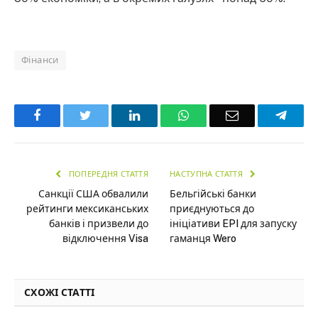
Фінанси
Facebook
Twitter
LinkedIn
WhatsApp
Email
Teleg
ПОПЕРЕДНЯ СТАТТЯ
НАСТУПНА СТАТТЯ
Санкції США обвалили
Бельгійські банки
рейтинги мексиканських
приєднуються до
банків і призвели до
ініціативи EPI для запуску
відключення Visa
гаманця Wero
СХОЖІ СТАТТІ