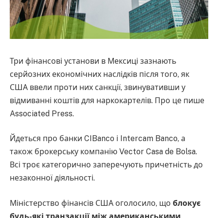
Три фінансові установи в Мексиці зазнають
серйозних економічних наслідків після того, як
США ввели проти них санкції, звинувативши у
відмиванні коштів для наркокартелів. Про це пише
Associated Press.
Йдеться про банки CIBanco і Intercam Banco, а
також брокерську компанію Vector Casa de Bolsa.
Всі троє категорично заперечують причетність до
незаконної діяльності.
Міністерство фінансів США оголосило, що
блокує
будь-які транзакції між американськими