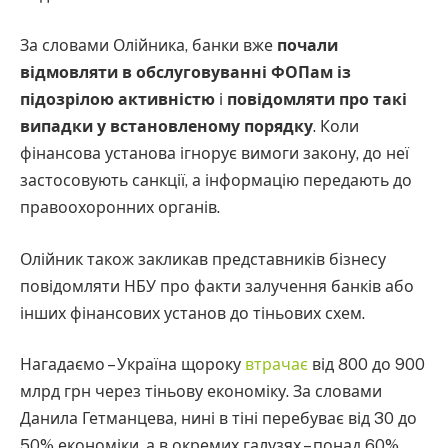
За словами Олійника, банки вже
почали
відмовляти в обслуговуванні ФОПам із
підозрілою активністю
і
повідомляти про такі
випадки у встановленому порядку
. Коли
фінансова установа ігнорує вимоги закону, до неї
застосовують санкції, а інформацію передають до
правоохоронних органів.
Олійник також закликав представників бізнесу
повідомляти НБУ про факти залучення банків або
інших фінансових установ до тіньових схем.
Нагадаємо – Україна щороку
втрачає
від 800 до 900
млрд грн через тіньову економіку. За словами
Данила Гетманцева, нині в тіні перебуває від 30 до
50% економіки, а в окремих галузях – понад 60%.