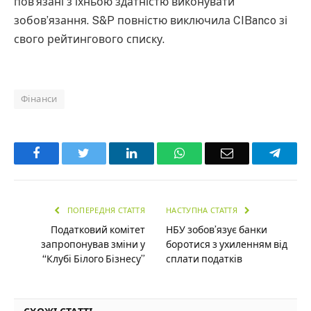
пов’язані з їхньою здатністю виконувати
зобов’язання. S&P повністю виключила CIBanco зі
свого рейтингового списку.
Фінанси
Facebook
Twitter
LinkedIn
WhatsApp
Email
Teleg
ПОПЕРЕДНЯ СТАТТЯ
НАСТУПНА СТАТТЯ
Податковий комітет
НБУ зобов’язує банки
запропонував зміни у
боротися з ухиленням від
“Клубі Білого Бізнесу”
сплати податків