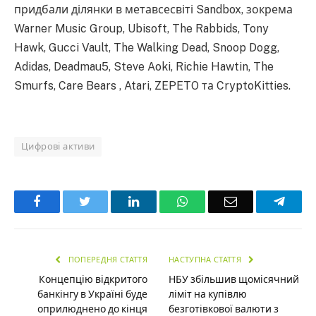
придбали ділянки в метавсесвіті Sandbox, зокрема
Warner Music Group, Ubisoft, The Rabbids, Tony
Hawk, Gucci Vault, The Walking Dead, Snoop Dogg,
Adidas, Deadmau5, Steve Aoki, Richie Hawtin, The
Smurfs, Care Bears , Atari, ZEPETO та CryptoKitties.
Цифрові активи
Facebook
Twitter
LinkedIn
WhatsApp
Email
Teleg
ПОПЕРЕДНЯ СТАТТЯ
НАСТУПНА СТАТТЯ
Концепцію відкритого
НБУ збільшив щомісячний
банкінгу в Україні буде
ліміт на купівлю
оприлюднено до кінця
безготівкової валюти з