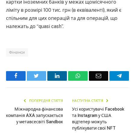
картки іноземних банків у межах щомісячного
ліміту в розмірі 100 тис. грн (в еквіваленті), який є
спільним для цих операцій та для операцій, що
належать до “quasi cash”.
Фінанси
Facebook
Twitter
LinkedIn
WhatsApp
Email
Teleg
ПОПЕРЕДНЯ СТАТТЯ
НАСТУПНА СТАТТЯ
Міжнародна фінансова
Усі користувачі Facebook
компанія AXA запускається
та Instagram у США
у метавсесвіті Sandbox
відтепер можуть
публікувати свої NFT