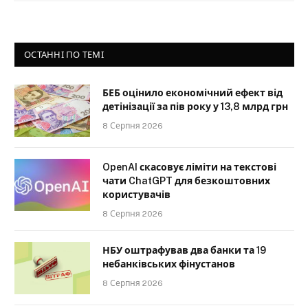
ОСТАННІ ПО ТЕМІ
БЕБ оцінило економічний ефект від
детінізації за пів року у 13,8 млрд грн
8 Серпня 2026
OpenAI скасовує ліміти на текстові
чати ChatGPT для безкоштовних
користувачів
8 Серпня 2026
НБУ оштрафував два банки та 19
небанківських фінустанов
8 Серпня 2026