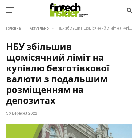
»
»
Головна
Актуально
НБУ збільшив щомісячний ліміт на купівлю безготівкової валюти з подальшим розміщенням на депозитах
НБУ збільшив
щомісячний ліміт на
купівлю безготівкової
валюти з подальшим
розміщенням на
депозитах
30 Вересня 2022