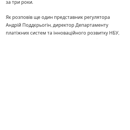
за три роки.
Як розповів ще один представник регулятора
Андрій Поддєрьогін, директор Департаменту
платіжних систем та інноваційного розвитку НБУ,
наразі над впровадженням відкритого банкінгу в
Україні працює три робочих групи. Основною
метою переходу на стандарти Open Banking є
сприяти появі нових послуг та інновацій на
платіжному ринку за рахунок посилення
конкуренції в платежах.