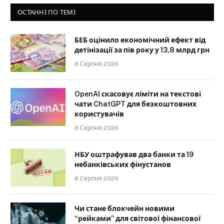
ОСТАННІ ПО ТЕМІ
БЕБ оцінило економічний ефект від
детінізації за пів року у 13,8 млрд грн
8 Серпня 2026
OpenAI скасовує ліміти на текстові
чати ChatGPT для безкоштовних
користувачів
8 Серпня 2026
НБУ оштрафував два банки та 19
небанківських фінустанов
8 Серпня 2026
Чи стане блокчейн новими
“рейками” для світової фінансової