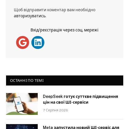
Щоб відправити коментар вам необхідно
авторизуватись
.
Вхід/реєстрація через соц. мережі
ОСТАННІ ПО ТЕМІ
DeepSeek готує суттєве підвищення
цін на свої ШІ-сервіси
7 Серпня 2026
Meta запустила новий ШІ-сервіс для