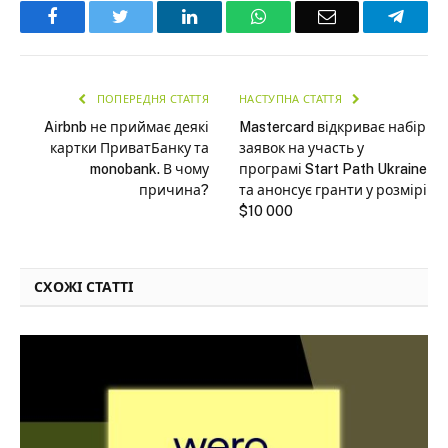
Facebook
Twitter
LinkedIn
WhatsApp
Email
Teleg
ПОПЕРЕДНЯ СТАТТЯ
НАСТУПНА СТАТТЯ
Aіrbnb не приймає деякі
Mastercard відкриває набір
картки ПриватБанку та
заявок на участь у
monobank. В чому
програмі Start Path Ukraine
причина?
та анонсує гранти у розмірі
$10 000
СХОЖІ СТАТТІ