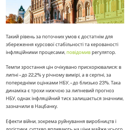
Такий рівень за поточних умов є достатнім для
збереження курсової стабільності та керованості
інфляційними процесами,
повідомив
регулятор.
Темпи зростання цін очікувано прискорювалися: в
липні – до 22,2% у річному вимірі, а в серпні, за
попередніми оцінками НБУ, – до близько 23%. Така
динаміка є трохи нижчою за липневий прогноз
НБУ, однак інфляційний тиск залишається значним,
зазначили в Нацбанку.
Ефекти війни, зокрема руйнування виробництв і
логістики, суттєво впливають на ціни майже усього