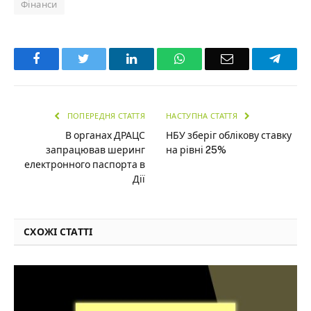
Фінанси
Facebook
Twitter
LinkedIn
WhatsApp
Email
Teleg
ПОПЕРЕДНЯ СТАТТЯ
НАСТУПНА СТАТТЯ
В органах ДРАЦС
НБУ зберіг облікову ставку
запрацював шеринг
на рівні 25%
електронного паспорта в
Дії
СХОЖІ СТАТТІ