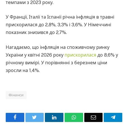
темпами з 2023 року.
У Франції, Італії та Іспанії річна інфляція в травні
прискорилася до 2,8%, 3,3% і 3,6%. У Німеччині
показник знизився до 2,7%.
Нагадаємо, що інфляція на споживчому ринку
України у квітні 2026 року
прискорилася
до 8,6% у
річному вимірі. У порівнянні з березнем ціни
зросли на 1,4%.
Фінанси
Facebook
Twitter
LinkedIn
WhatsApp
Email
Teleg