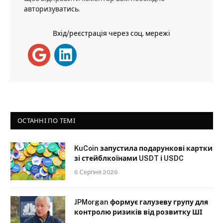
авторизуватись
.
Вхід/реєстрація через соц. мережі
ОСТАННІ ПО ТЕМІ
KuCoin запустила подарункові картки
зі стейблкоїнами USDT і USDC
6 Серпня 2026
JPMorgan формує галузеву групу для
контролю ризиків від розвитку ШІ