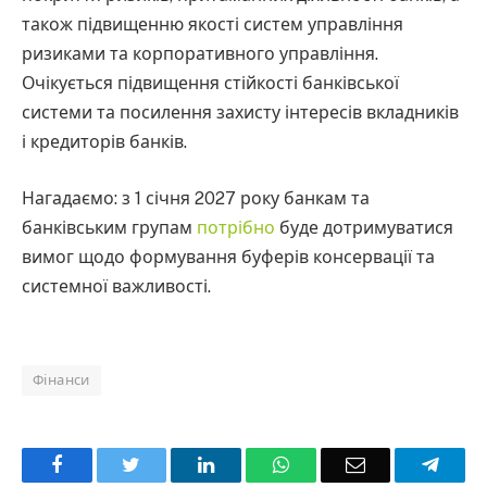
також підвищенню якості систем управління
ризиками та корпоративного управління.
Очікується підвищення стійкості банківської
системи та посилення захисту інтересів вкладників
і кредиторів банків.
Нагадаємо: з 1 січня 2027 року банкам та
банківським групам
потрібно
буде дотримуватися
вимог щодо формування буферів консервації та
системної важливості.
Фінанси
Facebook
Twitter
LinkedIn
WhatsApp
Email
Teleg