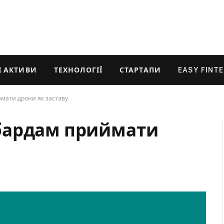
 АКТИВИ
ТЕХНОЛОГІЇ
СТАРТАПИ
EASY FINT
мати дрони як заставу
бардам приймати