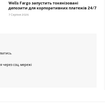
Wells Fargo запустить токенізовані
депозити для корпоративних платежів 24/7
7 Серпня 2026
уватись
.
ія через соц. мережі