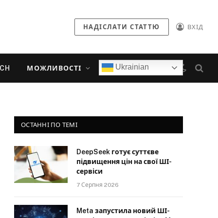
НАДІСЛАТИ СТАТТЮ
ВХІД
Ukrainian
ECH
МОЖЛИВОСТІ
ОСТАННІ ПО ТЕМІ
DeepSeek готує суттєве
підвищення цін на свої ШІ-
сервіси
7 Серпня 2026
Meta запустила новий ШІ-