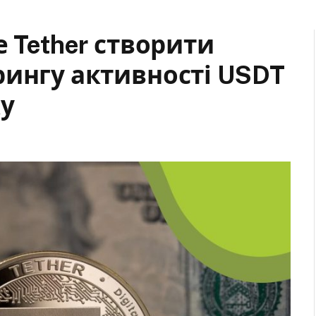
е Tether створити
рингу активності USDT
у