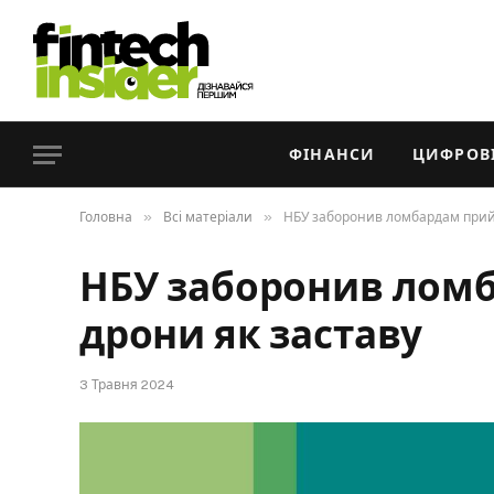
ФІНАНСИ
ЦИФРОВІ
»
»
Головна
Всі матеріали
НБУ заборонив ломбардам прий
НБУ заборонив лом
дрони як заставу
3 Травня 2024