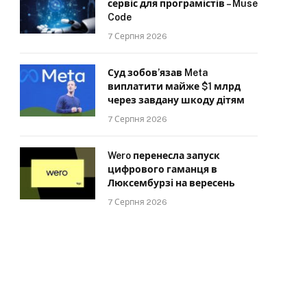
сервіс для програмістів – Muse
Code
7 Серпня 2026
Суд зобов’язав Meta
виплатити майже $1 млрд
через завдану шкоду дітям
7 Серпня 2026
Wero перенесла запуск
цифрового гаманця в
Люксембурзі на вересень
7 Серпня 2026