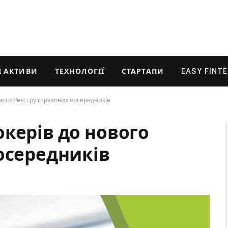
 АКТИВИ
ТЕХНОЛОГІЇ
СТАРТАПИ
EASY FINT
вого Реєстру страхових посередників
керів до нового
осередників