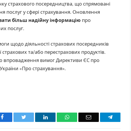
нку страхового посередництва, що спрямовані
ня послуг у сфері страхування. Оновлення
ати більш надійну інформацію
про
их послуг.
оги щодо діяльності страхових посередників
ії страхових та/або перестрахових продуктів.
ю впровадження вимог Директиви ЄС про
 України «Про страхування».
Facebook
Twitter
LinkedIn
WhatsApp
Email
Telegra