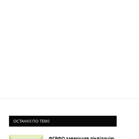
ОСТАННІ ПО ТЕМІ
ФГВФО завершив ліквідацію