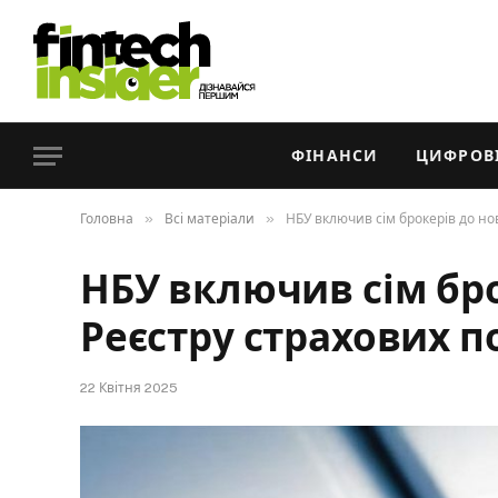
ФІНАНСИ
ЦИФРОВІ
»
»
Головна
Всі матеріали
НБУ включив сім брокерів до но
НБУ включив сім бро
Реєстру страхових п
22 Квітня 2025