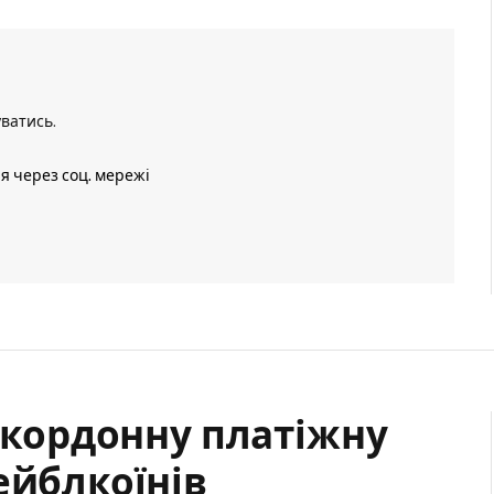
уватись
.
ія через соц. мережі
нскордонну платіжну
ейблкоїнів