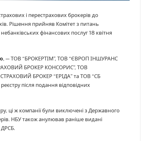
трахових і перестрахових брокерів до
ів. Рішення прийняв Комітет з питань
 небанківських фінансових послуг 18 квітня
ю
, — ТОВ “БРОКЕРТІМ”, ТОВ “ЄВРОП ІНШУРАНС
СТРАХОВИЙ БРОКЕР КОНСОРИС”, ТОВ
СТРАХОВИЙ БРОКЕР “ЕРІДА” та ТОВ “СБ
реєстру після подання відповідних
у, ці ж компанії були виключені з Державного
ерів. НБУ також анулював раніше видані
 ДРСБ.