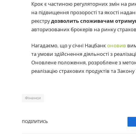
Крок є частиною регуляторних змін на ри
на підвищення прозорості та якості надан
реєстру
дозволить споживачам отримув
авторизованих брокерів на ринку страхов
Нагадаємо, що у січні Нацбанк
оновив
вим
та умови здійснення діяльності з реалізац
Оновлене положення, розроблене з мето
реалізацію страхових продуктів та Закону
Фінанси
ПОДІЛИТИСЬ