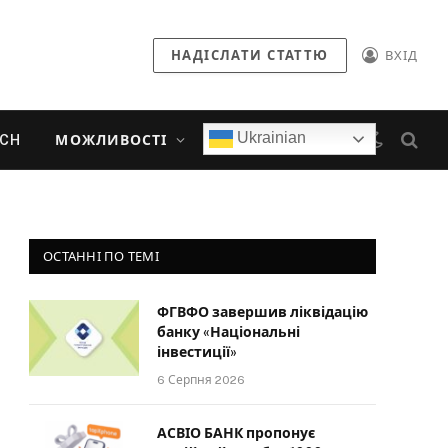
НАДІСЛАТИ СТАТТЮ
ВХІД
Ukrainian
ECH
МОЖЛИВОСТІ
ОСТАННІ ПО ТЕМІ
ФГВФО завершив ліквідацію
банку «Національні
інвестиції»
6 Серпня 2026
АСВІО БАНК пропонує