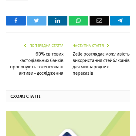
Facebook
Twitter
LinkedIn
WhatsApp
Email
Teleg
ПОПЕРЕДНЯ СТАТТЯ
НАСТУПНА СТАТТЯ
63% світових
Zelle розглядає можливість
кастодіальних банків
використання стейблкоїнів
пропонують токенізовані
для міжнародних
активи – дослідження
переказів
СХОЖІ СТАТТІ