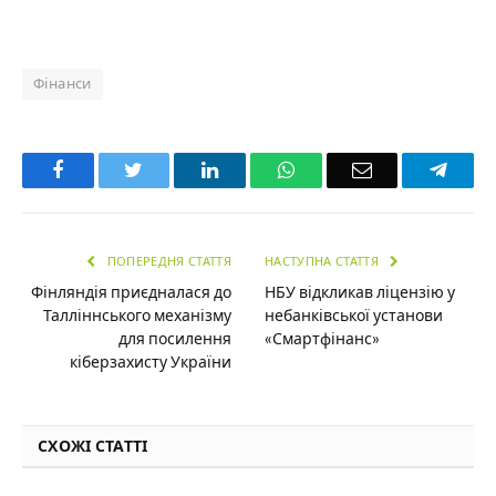
Фінанси
Facebook
Twitter
LinkedIn
WhatsApp
Email
Teleg
ПОПЕРЕДНЯ СТАТТЯ
НАСТУПНА СТАТТЯ
Фінляндія приєдналася до
НБУ відкликав ліцензію у
Талліннського механізму
небанківської установи
для посилення
«Смартфінанс»
кіберзахисту України
СХОЖІ СТАТТІ