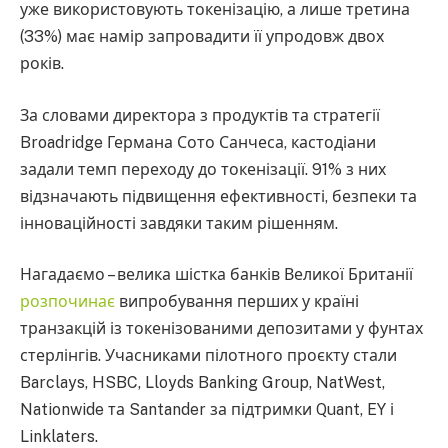
уже використовують токенізацію, а лише третина
(33%) має намір запровадити її упродовж двох
років.
За словами директора з продуктів та стратегії
Broadridge Германа Сото Санчеса, кастодіани
задали темп переходу до токенізації. 91% з них
відзначають підвищення ефективності, безпеки та
інноваційності завдяки таким рішенням.
Нагадаємо – велика шістка банків Великої Британії
розпочинає
випробування перших у країні
транзакцій із токенізованими депозитами у фунтах
стерлінгів. Учасниками пілотного проєкту стали
Barclays, HSBC, Lloyds Banking Group, NatWest,
Nationwide та Santander за підтримки Quant, EY і
Linklaters.