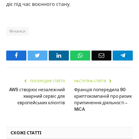
діє під час воєнного стану.
Фінанси
Facebook
Twitter
LinkedIn
WhatsApp
Email
Teleg
ПОПЕРЕДНЯ СТАТТЯ
НАСТУПНА СТАТТЯ
AWS створює незалежний
Франція попередила 90
хмарний сервіс для
криптокомпаній про ризик
європейських клієнтів
припинення діяльності –
MiCA
СХОЖІ СТАТТІ