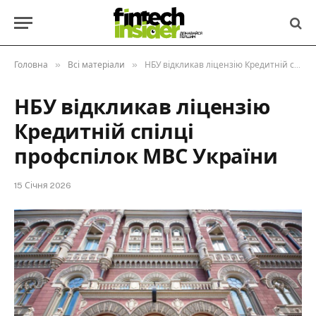
»
»
Головна
Всі матеріали
НБУ відкликав ліцензію Кредитній спілці профспілок МВС України
НБУ відкликав ліцензію
Кредитній спілці
профспілок МВС України
15 Січня 2026