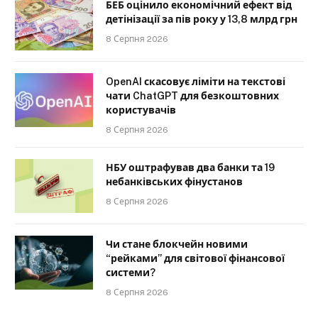
БЕБ оцінило економічний ефект від
детінізації за пів року у 13,8 млрд грн
8 Серпня 2026
OpenAI скасовує ліміти на текстові
чати ChatGPT для безкоштовних
користувачів
8 Серпня 2026
НБУ оштрафував два банки та 19
небанківських фінустанов
8 Серпня 2026
Чи стане блокчейн новими
“рейками” для світової фінансової
системи?
8 Серпня 2026