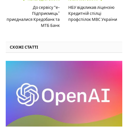
До сервісу “е-
НБУ відкликав ліцензію
Підприємець”
Кредитній спілці
приєдналися Кредобанк та
профспілок МВС України
МТБ Банк
СХОЖІ СТАТТІ