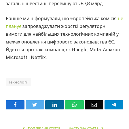
загальні інвестиції перевищують €7,8 млрд.
Раніше ми інформували, що Європейська комісія
не
планує
запроваджувати жорсткі регуляторні
вимоги для найбільших технологічних компаній у
межах оновлення цифрового законодавства ЄС.
Йдеться про такі компанії, як Google, Meta, Amazon,
Microsoft і Netflix.
Технології
Facebook
Twitter
LinkedIn
WhatsApp
Email
Teleg
ПОПЕРЕДНЯ СТАТТЯ
НАСТУПНА СТАТТЯ