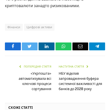
криптовалюти занадто ризикованими.
Фінанси
Цифрові активи
Facebook
Twitter
LinkedIn
WhatsApp
Email
Teleg
ПОПЕРЕДНЯ СТАТТЯ
НАСТУПНА СТАТТЯ
«Укрпошта»
НБУ відклав
автоматизувала всі
запровадження буфера
ключові процеси
системної важливості для
сортування
банків до 2028 року
СХОЖІ СТАТТІ