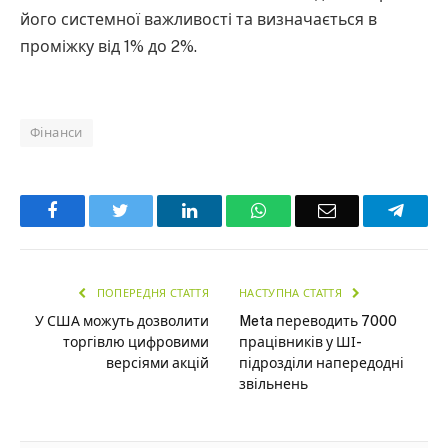
його системної важливості та визначається в
проміжку від 1% до 2%.
Фінанси
Facebook
Twitter
LinkedIn
WhatsApp
Email
Teleg
ПОПЕРЕДНЯ СТАТТЯ
НАСТУПНА СТАТТЯ
У США можуть дозволити
Meta переводить 7000
торгівлю цифровими
працівників у ШІ-
версіями акцій
підрозділи напередодні
звільнень