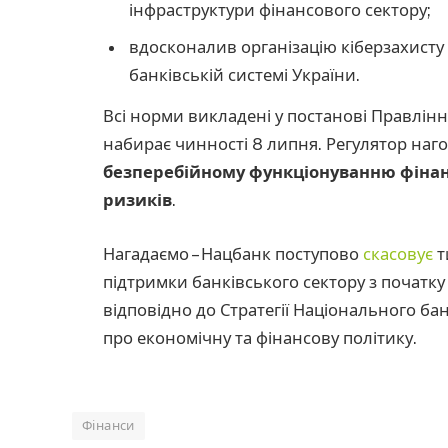
інфраструктури фінансового сектору;
вдосконалив організацію кіберзахисту 
банківській системі України.
Всі норми викладені у постанові Правлінн
набирає чинності 8 липня. Регулятор наг
безперебійному функціонуванню фінан
ризиків
.
Нагадаємо – Нацбанк поступово
скасовує
т
підтримки банківського сектору з початк
відповідно до Стратегії Національного б
про економічну та фінансову політику.
Фінанси