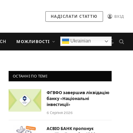
НАДІСЛАТИ СТАТТЮ
ВХІД
Ukrainian
ECH
МОЖЛИВОСТІ
ОСТАННІ ПО ТЕМІ
ФГВФО завершив ліквідацію
банку «Національні
інвестиції»
6 Серпня 2026
АСВІО БАНК пропонує