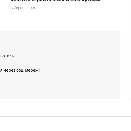
6 Серпня 2026
уватись
.
ія через соц. мережі