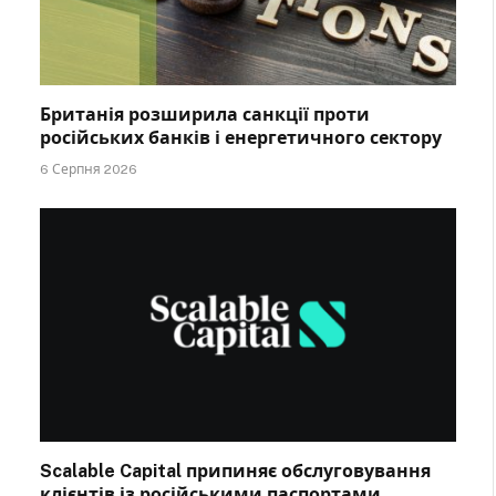
Британія розширила санкції проти
російських банків і енергетичного сектору
6 Серпня 2026
Scalable Capital припиняє обслуговування
клієнтів із російськими паспортами