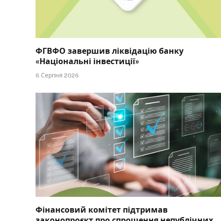
ФГВФО завершив ліквідацію банку
«Національні інвестиції»
6 Серпня 2026
Фінансовий комітет підтримав
законопроєкт про спрощення непублічних