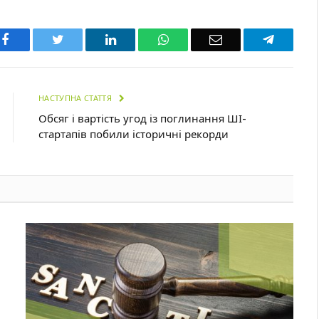
Facebook
Twitter
LinkedIn
WhatsApp
Email
Telegra
НАСТУПНА СТАТТЯ
Обсяг і вартість угод із поглинання ШІ-
стартапів побили історичні рекорди