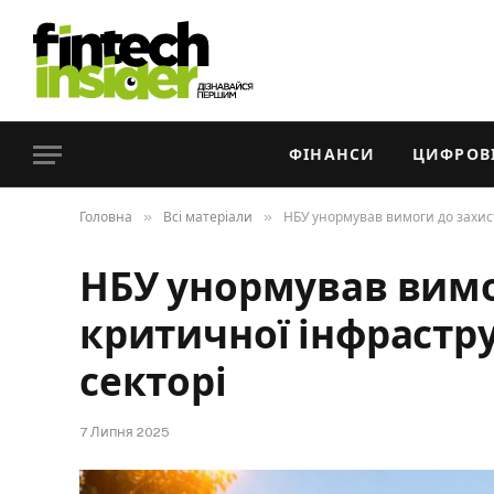
ФІНАНСИ
ЦИФРОВІ
»
»
Головна
Всі матеріали
НБУ унормував вимоги до захист
НБУ унормував вимо
критичної інфрастр
секторі
7 Липня 2025