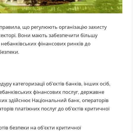
правила, що регулюють організацію захисту
секторі. Вони мають забезпечити більшу
ів небанківських фінансових ринків до
безпеки.
ру категоризації об’єктів банків, інших осіб,
ебанківських фінансових послуг, державне
яких здійснює Національний банк, операторів
торів платіжних послуг до об’єктів критичної
ів безпеки на об’єкти критичної