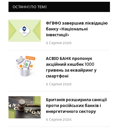
ОСТАННІ ПО ТЕМІ
ФГВФО завершив ліквідацію
банку «Національні
інвестиції»
6 Серпня 2026
АСВІО БАНК пропонує
акційний кешбек 1000
гривень за еквайринг у
смартфоні
6 Серпня 2026
Британія розширила санкції
проти російських банків і
енергетичного сектору
6 Серпня 2026