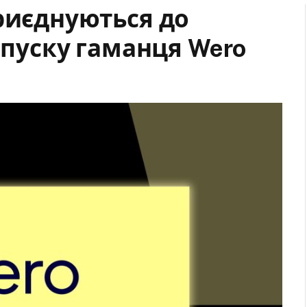
риєднуються до
запуску гаманця Wero