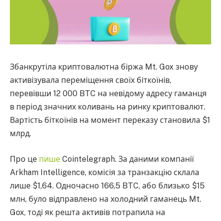
Збанкрутіла криптовалютна біржа Mt. Gox знову
активізувала переміщення своїх біткоїнів,
перевівши 12 000 BTC на невідому адресу гаманця
в період значних коливань на ринку криптовалют.
Вартість біткоїнів на момент переказу становила $1
млрд.
Про це
пише
Cointelegraph. За даними компанії
Arkham Intelligence, комісія за транзакцію склала
лише $1,64. Одночасно 166,5 BTC, або близько $15
млн, було відправлено на холодний гаманець Mt.
Gox, тоді як решта активів потрапила на