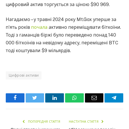
цифровий актив торгується за ціною $90 969.
Нагадаємо – у травні 2024 року Mt.Gox уперше за
п’ять років
почала
активно переміщувати біткоїни.
Тоді з гаманців біржі було переведено понад 140
000 біткоїнів на невідому адресу, переміщені BTC
тоді коштували $9 мільярдів.
Цифрові активи
Facebook
Twitter
LinkedIn
WhatsApp
Email
Teleg
ПОПЕРЕДНЯ СТАТТЯ
НАСТУПНА СТАТТЯ