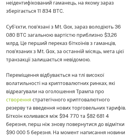
неідентифікований гаманець, на якому зараз
зберігається 11 834 BTC.
Суб’єкти, пов’язані з Mt. Gox, зараз володіють 36
080 BTC загальною вартістю приблизно $3,26
млрд. Це перший переказ біткоїнів з гаманців,
пов’язаних з Mt. Gox, за останній місяць, мета цієї
транзакції залишається невідомою.
Переміщення відбувається на тлі високої
волатильності на криптовалютних ринках, які
відреагували на оголошення Трампа про
створення
стратегічного криптовалютного
резерву та введення нових торговельних тарифів.
Біткоїн коливався між $94 770 та $82 681 4
березня, перш ніж знову повернутися до відмітки
$90 000 5 березня. На момент написання новини