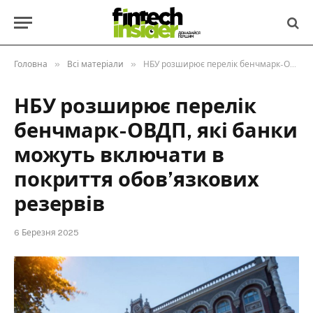
»
»
Головна
Всі матеріали
НБУ розширює перелік бенчмарк-ОВДП, які банки можуть включати в покриття обов’язкових резервів
НБУ розширює перелік
бенчмарк-ОВДП, які банки
можуть включати в
покриття обов’язкових
резервів
6 Березня 2025