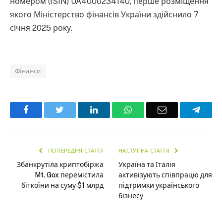
номером (ISIN) UA4000234140, перше розміщення
якого Міністерство фінансів України здійснило 7
січня 2025 року.
Фінанси
Facebook
Twitter
LinkedIn
WhatsApp
Email
Teleg
ПОПЕРЕДНЯ СТАТТЯ
НАСТУПНА СТАТТЯ
Збанкрутіла криптобіржа
Україна та Італія
Mt. Gox перемістила
активізують співпрацю для
біткоїни на суму $1 млрд
підтримки українського
бізнесу