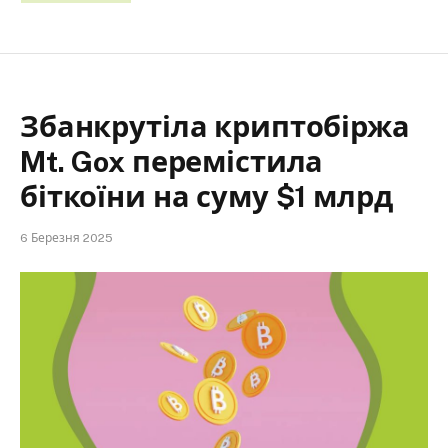
Збанкрутіла криптобіржа
Mt. Gox перемістила
біткоїни на суму $1 млрд
6 Березня 2025