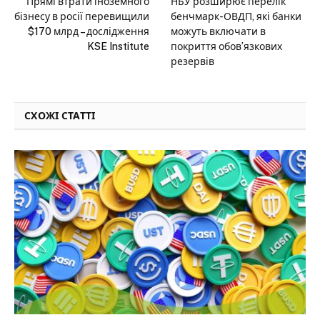
Прямі втрати іноземного
НБУ розширює перелік
бізнесу в росії перевищили
бенчмарк-ОВДП, які банки
$170 млрд – дослідження
можуть включати в
KSE Institute
покриття обов’язкових
резервів
СХОЖІ СТАТТІ