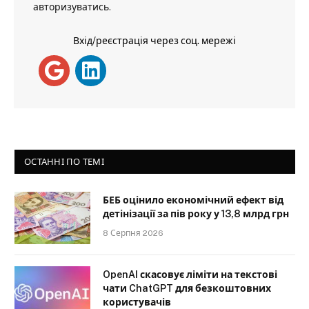
авторизуватись
.
Вхід/реєстрація через соц. мережі
ОСТАННІ ПО ТЕМІ
БЕБ оцінило економічний ефект від
детінізації за пів року у 13,8 млрд грн
8 Серпня 2026
OpenAI скасовує ліміти на текстові
чати ChatGPT для безкоштовних
користувачів