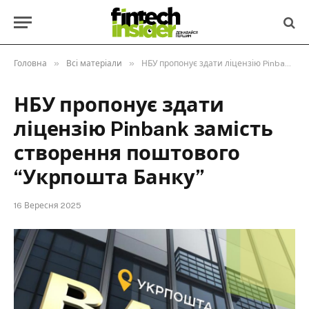
»
»
Головна
Всі матеріали
НБУ пропонує здати ліцензію Pinbank замість створення поштового “Укрпошта Банку”
НБУ пропонує здати
ліцензію Pinbank замість
створення поштового
“Укрпошта Банку”
16 Вересня 2025