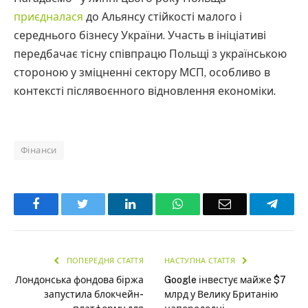
приєдналася
до Альянсу стійкості малого і
середнього бізнесу України. Участь в ініціативі
передбачає тісну співпрацю Польщі з українською
стороною у зміцненні сектору МСП, особливо в
контексті післявоєнного відновлення економіки.
Фінанси
Facebook
Twitter
LinkedIn
WhatsApp
Email
Teleg
ПОПЕРЕДНЯ СТАТТЯ
НАСТУПНА СТАТТЯ
Лондонська фондова біржа
Google інвестує майже $7
запустила блокчейн-
млрд у Велику Британію