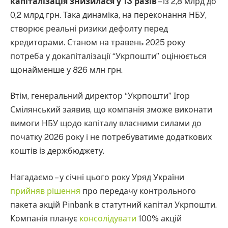
капіталізація знизилася у 13 разів
– із 2,8 млрд до
0,2 млрд грн. Така динаміка, на переконання НБУ,
створює реальні ризики дефолту перед
кредиторами. Станом на травень 2025 року
потреба у докапіталізації “Укрпошти” оцінюється
щонайменше у 826 млн грн.
Втім, генеральний директор “Укрпошти” Ігор
Смілянський заявив, що компанія зможе виконати
вимоги НБУ щодо капіталу власними силами до
початку 2026 року і не потребуватиме додаткових
коштів із держбюджету.
Нагадаємо – у січні цього року Уряд України
прийняв рішення
про передачу контрольного
пакета акцій Pinbank в статутний капітал Укрпошти.
Компанія планує
консолідувати
100% акцій