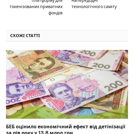
платформу для
напередодні
токенізованих приватних
технологічного саміту
фондів
СХОЖІ СТАТТІ
БЕБ оцінило економічний ефект від детінізації
за пів року у 13,8 млрд грн