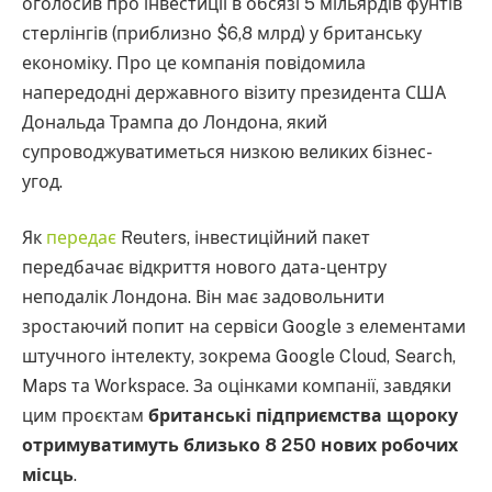
оголосив про інвестиції в обсязі 5 мільярдів фунтів
стерлінгів (приблизно $6,8 млрд) у британську
економіку. Про це компанія повідомила
напередодні державного візиту президента США
Дональда Трампа до Лондона, який
супроводжуватиметься низкою великих бізнес-
угод.
Як
передає
Reuters, інвестиційний пакет
передбачає відкриття нового дата-центру
неподалік Лондона. Він має задовольнити
зростаючий попит на сервіси Google з елементами
штучного інтелекту, зокрема Google Cloud, Search,
Maps та Workspace. За оцінками компанії, завдяки
цим проєктам
британські підприємства щороку
отримуватимуть близько 8 250 нових робочих
місць
.