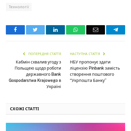
Технології
Facebook
Twitter
LinkedIn
WhatsApp
Email
Teleg
ПОПЕРЕДНЯ СТАТТЯ
НАСТУПНА СТАТТЯ
Кабмін схвалив угоду з
НБУ пропонує здати
Польщею щодо роботи
ліцензію Pinbank замість
державного Bank
створення поштового
Gospodarstwa Krajowego в
“Укрпошта Банку”
Україні
СХОЖІ СТАТТІ