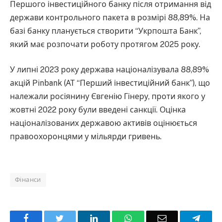
Першого інвестиційного банку після отримання від
держави контрольного пакета в розмірі 88,89%. На
базі банку планується створити “Укрпошта Банк”,
який має розпочати роботу протягом 2025 року.
У липні 2023 року держава націоналізувала 88,89%
акцій Pinbank (АТ “Перший інвестиційний банк”), що
належали росіянину Євгенію Гінеру, проти якого у
жовтні 2022 року були введені санкції. Оцінка
націоналізованих державою активів оцінюється
правоохоронцями у мільярди гривень.
Фінанси
Facebook
Twitter
LinkedIn
WhatsApp
Email
Teleg