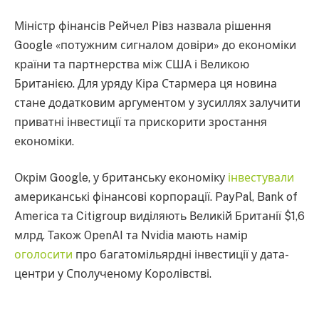
Міністр фінансів Рейчел Рівз назвала рішення
Google «потужним сигналом довіри» до економіки
країни та партнерства між США і Великою
Британією. Для уряду Кіра Стармера ця новина
стане додатковим аргументом у зусиллях залучити
приватні інвестиції та прискорити зростання
економіки.
Окрім Google, у британську економіку
інвестували
американські фінансові корпорації. PayPal, Bank of
America та Citigroup виділяють Великій Британії $1,6
млрд. Також OpenAI та Nvidia мають намір
оголосити
про багатомільярдні інвестиції у дата-
центри у Сполученому Королівстві.