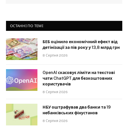
ОСТАННІ ПО ТЕМІ
БЕБ оцінило економічний ефект від
детінізації за пів року у 13,8 млрд грн
8 Серпня 2026
OpenAI скасовує ліміти на текстові
чати ChatGPT для безкоштовних
користувачів
8 Серпня 2026
НБУ оштрафував два банки та 19
небанківських фінустанов
8 Серпня 2026