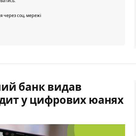
уватись
.
ія через соц. мережі
ний банк видав
едит у цифрових юанях