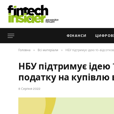
ФІНАНСИ
ЦИФРОВІ
»
»
Головна
Всі матеріали
НБУ підтримує ідею 10-відсотко
НБУ підтримує ідею 
податку на купівлю
8 Серпня 2022