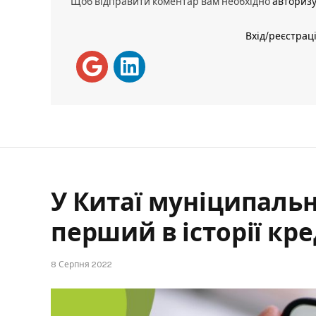
Щоб відправити коментар вам необхідно
авториз
Вхід/реєстрац
У Китаї муніципаль
перший в історії кр
8 Серпня 2022