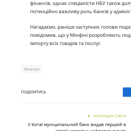
фінансів, однак спеціалісти НБУ також до
потенційно важливу роль банків у адмініс
Нагадаємо, раніше заступник голови пода
повідомив, що у Мінфіні розробляють под
імпорту всіх товарів та послуг.
Фінанси
ПОДІЛИТИСЬ
ПОПЕРЕДНЯ СТАТТЯ
У Китаї муніципальний банк видав перший в
історії кредит у цифрових юанях