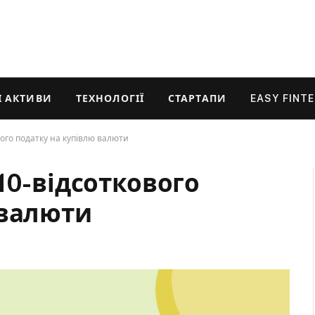
 АКТИВИ
ТЕХНОЛОГІЇ
СТАРТАПИ
EASY FINT
вого податку на купівлю валюти
10-відсоткового
 валюти