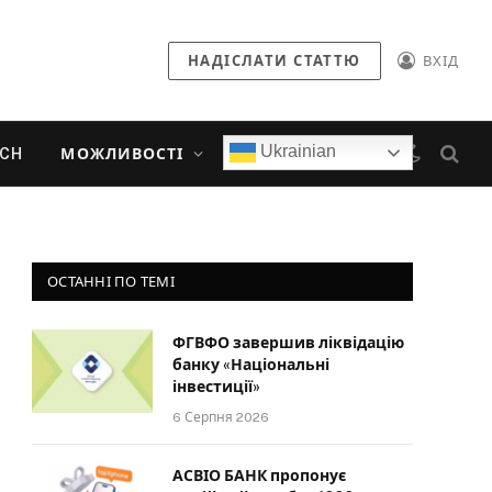
НАДІСЛАТИ СТАТТЮ
ВХІД
Ukrainian
ECH
МОЖЛИВОСТІ
ОСТАННІ ПО ТЕМІ
ФГВФО завершив ліквідацію
банку «Національні
інвестиції»
6 Серпня 2026
АСВІО БАНК пропонує