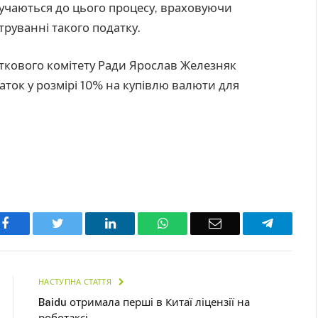
лучаються до цього процесу, враховуючи
труванні такого податку.
ткового комітету Ради Ярослав Железняк
аток у розмірі 10% на купівлю валюти для
Facebook
Twitter
LinkedIn
WhatsApp
Email
Telegra
НАСТУПНА СТАТТЯ
Baidu отримала перші в Китаї ліцензії на
роботаксі