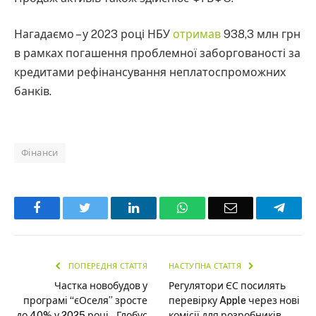
Нагадаємо – у 2023 році НБУ
отримав
938,3 млн грн
в рамках погашення проблемної заборгованості за
кредитами рефінансування неплатоспроможних
банків.
Фінанси
Facebook
Twitter
LinkedIn
WhatsApp
Email
Teleg
ПОПЕРЕДНЯ СТАТТЯ
НАСТУПНА СТАТТЯ
Частка новобудов у
Регулятори ЄС посилять
програмі “єОселя” зросте
перевірку Apple через нові
до 40% у 2025 році – Глобус
комісії для розробників