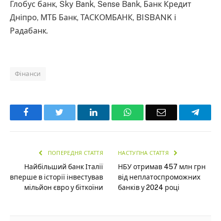
Глобус банк, Sky Bank, Sense Bank, Банк Кредит
Дніпро, МТБ Банк, ТАСКОМБАНК, BISBANK і
Радабанк.
Фінанси
Facebook
Twitter
LinkedIn
WhatsApp
Email
Teleg
ПОПЕРЕДНЯ СТАТТЯ
НАСТУПНА СТАТТЯ
Найбільший банк Італії
НБУ отримав 457 млн грн
вперше в історії інвестував
від неплатоспроможних
мільйон євро у біткоїни
банків у 2024 році