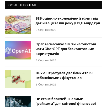
ОСТАННІ ПО ТЕМІ
БЕБ оцінило економічний ефект від
детінізації за пів року у 13,8 млрд грн
8 Серпня 2026
OpenAI скасовує ліміти на текстові
чати ChatGPT для безкоштовних
користувачів
8 Серпня 2026
НБУ оштрафував два банки та 19
небанківських фінустанов
8 Серпня 2026
Чи стане блокчейн новими
“рейками” для світової фінансової