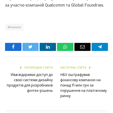
за участю компаній Qualcomm та Global Foundries.
Фінанси
Facebook
Twitter
LinkedIn
WhatsApp
Email
Teleg
ПОПЕРЕДНЯ СТАТТЯ
НАСТУПНА СТАТТЯ
Visa відкриває доступ до
НБУ оштрафував
своєї системи дизайну
фінансову компанію на
продуктів для розробників
понад 11 млн грн за
фінтех-рішень
порушення на платіжному
ринку