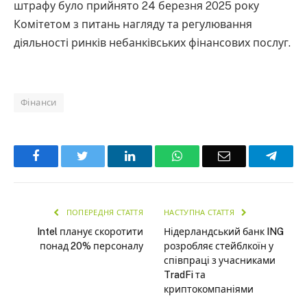
штрафу було прийнято 24 березня 2025 року
Комітетом з питань нагляду та регулювання
діяльності ринків небанківських фінансових послуг.
Фінанси
Facebook
Twitter
LinkedIn
WhatsApp
Email
Teleg
ПОПЕРЕДНЯ СТАТТЯ
НАСТУПНА СТАТТЯ
Intel планує скоротити
Нідерландський банк ING
понад 20% персоналу
розробляє стейблкоїн у
співпраці з учасниками
TradFi та
криптокомпаніями