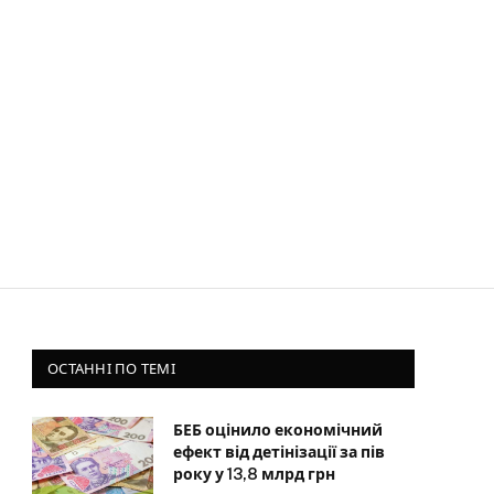
ОСТАННІ ПО ТЕМІ
БЕБ оцінило економічний
ефект від детінізації за пів
року у 13,8 млрд грн