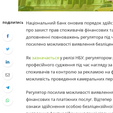
Національний банк оновив порядок здійс
ПОДІЛИТИСЬ
про захист прав споживачів фінансових та
доповненні повноважень регулятора під ча
посилено можливості виявлення безліценз
Як
зазначається
у релізі НБУ, регулятор
професійного судження під час нагляду з
споживачів та контролю за рекламою на 
можливість проведення камеральних перев
Регулятор посилив можливості виявлення 
фінансових та платіжних послуг. Відтепе
ознаки здійснення особою безліцензійної