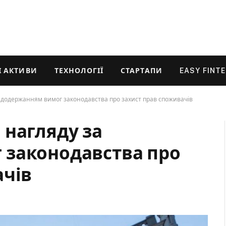
 АКТИВИ
ТЕХНОЛОГІЇ
СТАРТАПИ
EASY FINT
 додержанням вимог законодавства про захист прав споживачів
 нагляду за
 законодавства про
ачів