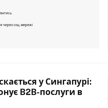
уватись
.
ія через соц. мережі
ускається у Сингапурі:
онує B2B-послуги в