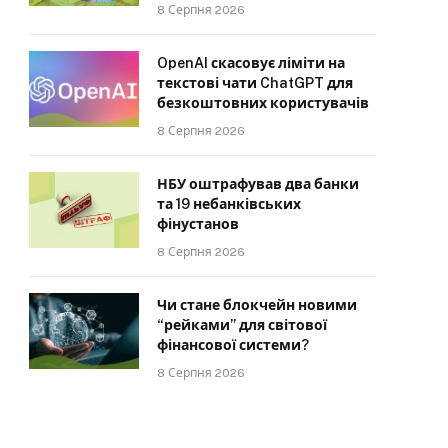
8 Серпня 2026
OpenAI скасовує ліміти на
текстові чати ChatGPT для
безкоштовних користувачів
8 Серпня 2026
НБУ оштрафував два банки
та 19 небанківських
фінустанов
8 Серпня 2026
Чи стане блокчейн новими
“рейками” для світової
фінансової системи?
8 Серпня 2026