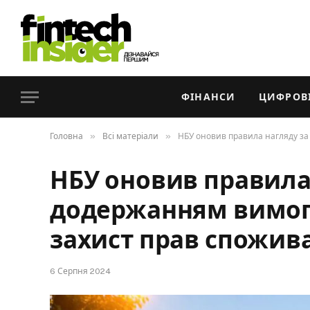
ФІНАНСИ
ЦИФРОВІ
»
»
Головна
Всі матеріали
НБУ оновив правила нагляду за
НБУ оновив правила
додержанням вимог
захист прав спожив
6 Серпня 2024