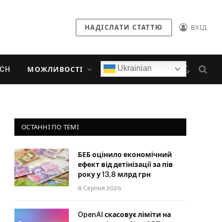
НАДІСЛАТИ СТАТТЮ
ВХІД
Ukrainian
ECH
МОЖЛИВОСТІ
ОСТАННІ ПО ТЕМІ
БЕБ оцінило економічний
ефект від детінізації за пів
року у 13,8 млрд грн
8 Серпня 2026
OpenAI скасовує ліміти на