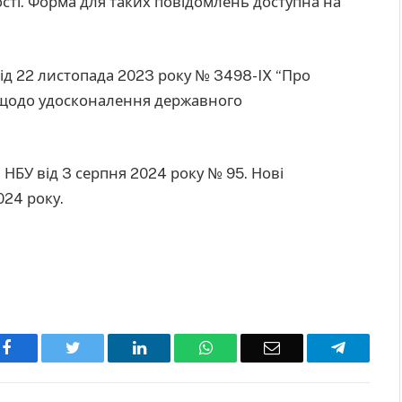
ості. Форма для таких повідомлень доступна на
ід 22 листопада 2023 року № 3498-IX “Про
и щодо удосконалення державного
НБУ від 3 серпня 2024 року № 95. Нові
024 року.
Facebook
Twitter
LinkedIn
WhatsApp
Email
Telegra