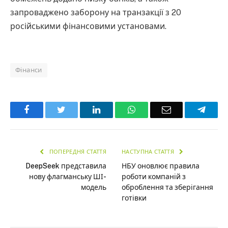
запроваджено заборону на транзакції з 20
російськими фінансовими установами.
Фінанси
Facebook
Twitter
LinkedIn
WhatsApp
Email
Teleg
ПОПЕРЕДНЯ СТАТТЯ
НАСТУПНА СТАТТЯ
DeepSeek представила
НБУ оновлює правила
нову флагманську ШІ-
роботи компаній з
модель
оброблення та зберігання
готівки