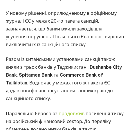
У новому рішенні, оприлюдненому в офіційному
журналі ЄС у межах 20-го пакета санкцій,
зазначається, що банки вжили заходів для
усунення порушень. Після цього Євросоюз вирішив
виключити їх із санкційного списку.
Разом із китайськими установами санкції також
зняли з трьох банків у Таджикистані:
Dushanbe
City
Bank
,
Spitamen Bank
та
Commerce Bank of
Tajikistan
. Водночас у межах того ж пакета ЄС
додав нові фінансові установи з інших країн до
санкційного списку.
Паралельно Євросоюз
продовжив
посилення тиску
на російський фінансовий сектор. До переліку
обмежень додано низку банків, а також