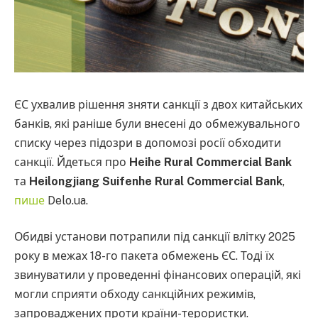
ЄС ухвалив рішення зняти санкції з двох китайських
банків, які раніше були внесені до обмежувального
списку через підозри в допомозі росії обходити
санкції. Йдеться про
Heihe Rural Commercial Bank
та
Heilongjiang Suifenhe Rural Commercial Bank
,
пише
Delo.ua.
Обидві установи потрапили під санкції влітку 2025
року в межах 18-го пакета обмежень ЄС. Тоді їх
звинуватили у проведенні фінансових операцій, які
могли сприяти обходу санкційних режимів,
запроваджених проти країни-терористки.