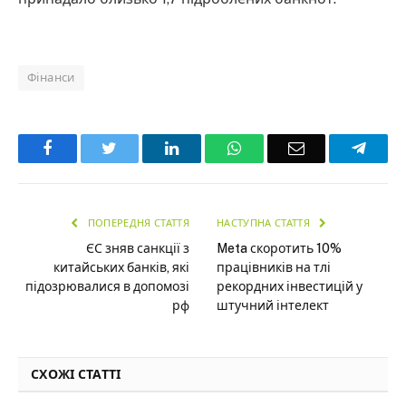
Фінанси
Facebook
Twitter
LinkedIn
WhatsApp
Email
Teleg
ПОПЕРЕДНЯ СТАТТЯ
НАСТУПНА СТАТТЯ
ЄС зняв санкції з
Meta скоротить 10%
китайських банків, які
працівників на тлі
підозрювалися в допомозі
рекордних інвестицій у
рф
штучний інтелект
СХОЖІ СТАТТІ