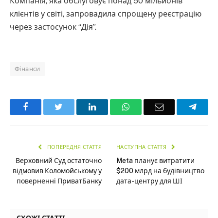
Компанія, яка обслуговує понад 50 мільйонів
клієнтів у світі, запровадила спрощену реєстрацію
через застосунок “Дія”.
Фінанси
Facebook
Twitter
LinkedIn
WhatsApp
Email
Teleg
ПОПЕРЕДНЯ СТАТТЯ
НАСТУПНА СТАТТЯ
Верховний Суд остаточно
Meta планує витратити
відмовив Коломойському у
$200 млрд на будівництво
поверненні ПриватБанку
дата-центру для ШІ