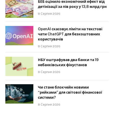
БЕБ оцінило економічний ефект від
детінізації за пів року у 13,8 млрд грн
8 Серпня 2026
OpenAI скасовує ліміти на текстові
чати ChatGPT для безкоштовних
користувачів
8 Серпня 2026
НБУ оштрафував два банки та 19
небанківських фінустанов
8 Серпня 2026
Чи стане блокчейн новими
“рейками” для світової фінансової
системи?
8 Серпня 2026