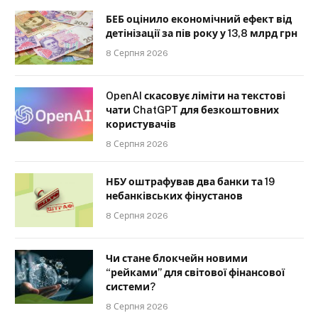
БЕБ оцінило економічний ефект від
детінізації за пів року у 13,8 млрд грн
8 Серпня 2026
OpenAI скасовує ліміти на текстові
чати ChatGPT для безкоштовних
користувачів
8 Серпня 2026
НБУ оштрафував два банки та 19
небанківських фінустанов
8 Серпня 2026
Чи стане блокчейн новими
“рейками” для світової фінансової
системи?
8 Серпня 2026