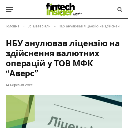
»
»
Головна
Всі матеріали
НБУ анулював ліцензію на здійснення валютних операцій у ТОВ МФК “Аверс”
НБУ анулював ліцензію на
здійснення валютних
операцій у ТОВ МФК
“Аверс”
14 Березня 2025