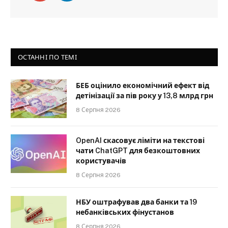
ОСТАННІ ПО ТЕМІ
БЕБ оцінило економічний ефект від
детінізації за пів року у 13,8 млрд грн
8 Серпня 2026
OpenAI скасовує ліміти на текстові
чати ChatGPT для безкоштовних
користувачів
8 Серпня 2026
НБУ оштрафував два банки та 19
небанківських фінустанов
8 Серпня 2026