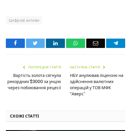
Цифрові активи
Facebook
Twitter
LinkedIn
WhatsApp
Email
Teleg
ПОПЕРЕДНЯ СТАТТЯ
НАСТУПНА СТАТТЯ
Вартість золота сягнула
НБУ анулював ліцензію на
рекордних $3000 за унцію
здійснення валютних
через побоювання рецесії
операцій у ТОВ МФК
“Аверс”
СХОЖІ СТАТТІ