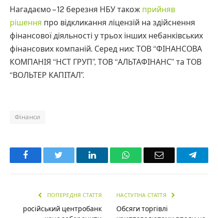
Нагадаємо – 12 березня НБУ також
прийняв
рішення
про відкликання ліцензій на здійснення
фінансової діяльності у трьох інших небанківських
фінансових компаній. Серед них: ТОВ “ФІНАНСОВА
КОМПАНІЯ “НСТ ГРУП”, ТОВ “АЛЬТАФІНАНС” та ТОВ
“ВОЛЬТЕР КАПІТАЛ”.
Фінанси
Facebook
Twitter
LinkedIn
WhatsApp
Email
Teleg
ПОПЕРЕДНЯ СТАТТЯ
НАСТУПНА СТАТТЯ
російський центробанк
Обсяги торгівлі