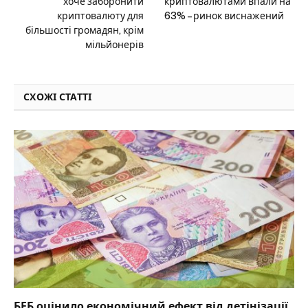
хоче заборонити
криптовалютами впали на
криптовалюту для
63% – ринок виснажений
більшості громадян, крім
мільйонерів
СХОЖІ СТАТТІ
БЕБ оцінило економічний ефект від детінізації