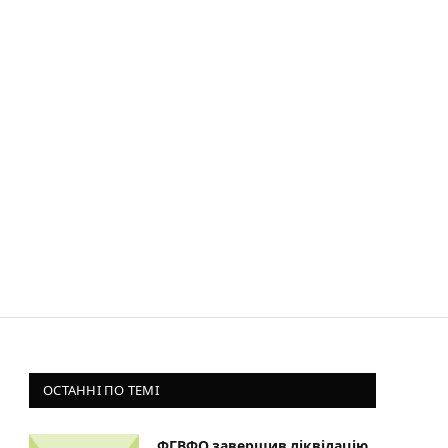
ОСТАННІ ПО ТЕМІ
ФГВФО завершив ліквідацію