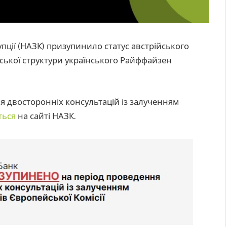
упції (НАЗК) призупинило статус австрійського
ринської структури українського Райффайзен
я двосторонніх консультацій із залученням
ться
на сайті НАЗК.