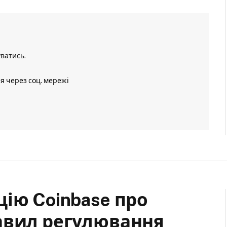
уватись
.
ія через соц. мережі
ію Coinbase про
авил регулювання