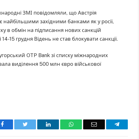
жнародні ЗМІ повідомляли, що Австрія
є найбільшими західними банками як у росії,
иску в обмін на підписання нових санкцій
 14-15 грудня Відень не став блокувати санкції.
угорський OTP Bank зі списку міжнародних
ала виділення 500 млн євро військової
Facebook
Twitter
LinkedIn
WhatsApp
Email
Telegra