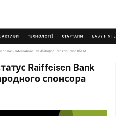
 АКТИВИ
ТЕХНОЛОГІЇ
СТАРТАПИ
EASY FINT
isen Bank International як міжнародного спонсора війни
атус Raiffeisen Bank
народного спонсора