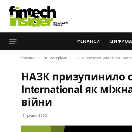
ФІНАНСИ
ЦИФРОВІ
»
»
Головна
Всі матеріали
НАЗК призупинило статус Raiffe
НАЗК призупинило ст
International як між
війни
18 Грудня 2023