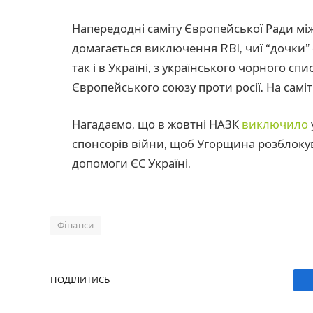
Напередодні саміту Європейської Ради мі
домагається виключення RBI, чиї “дочки” 
так і в Україні, з українського чорного сп
Європейського союзу проти росії. На саміті
Нагадаємо, що в жовтні НАЗК
виключило
спонсорів війни, щоб Угорщина розблокув
допомоги ЄС Україні.
Фінанси
ПОДІЛИТИСЬ