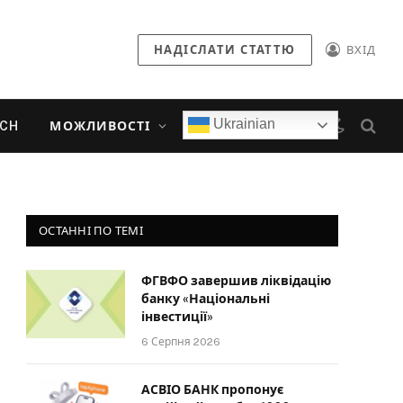
НАДІСЛАТИ СТАТТЮ
ВХІД
Ukrainian
ECH
МОЖЛИВОСТІ
ОСТАННІ ПО ТЕМІ
ФГВФО завершив ліквідацію
банку «Національні
інвестиції»
6 Серпня 2026
АСВІО БАНК пропонує