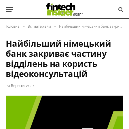
»
»
Головна
Всі матеріали
Найбільший німецький банк закриває частину відділень на користь відеоконсультацій
Найбільший німецький
банк закриває частину
відділень на користь
відеоконсультацій
20 Вересня 2024