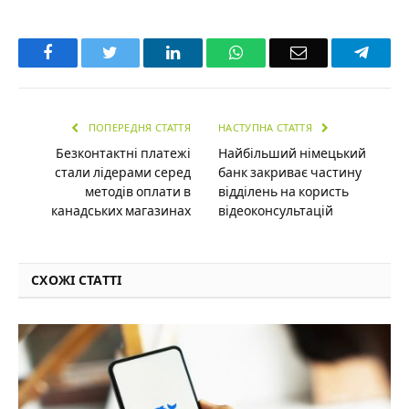
Facebook
Twitter
LinkedIn
WhatsApp
Email
Teleg
ПОПЕРЕДНЯ СТАТТЯ
НАСТУПНА СТАТТЯ
Безконтактні платежі
Найбільший німецький
стали лідерами серед
банк закриває частину
методів оплати в
відділень на користь
канадських магазинах
відеоконсультацій
СХОЖІ СТАТТІ