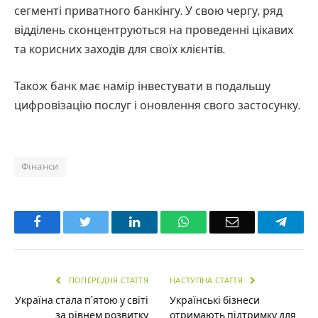
сегменті приватного банкінгу. У свою чергу, ряд
відділень сконцентруються на проведенні цікавих
та корисних заходів для своїх клієнтів.
Також банк має намір інвестувати в подальшу
цифровізацію послуг і оновлення свого застосунку.
Фінанси
Facebook
Twitter
LinkedIn
WhatsApp
Email
Teleg
ПОПЕРЕДНЯ СТАТТЯ
НАСТУПНА СТАТТЯ
Україна стала п’ятою у світі
Українські бізнеси
за рівнем розвитку
отримають підтримку для