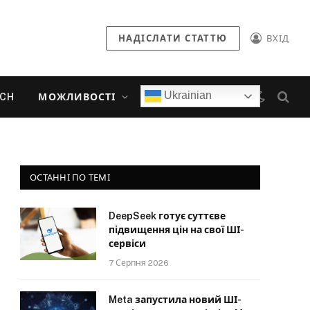
НАДІСЛАТИ СТАТТЮ
ВХІД
Ukrainian
ECH
МОЖЛИВОСТІ
ОСТАННІ ПО ТЕМІ
DeepSeek готує суттєве
підвищення цін на свої ШІ-
сервіси
7 Серпня 2026
Meta запустила новий ШІ-