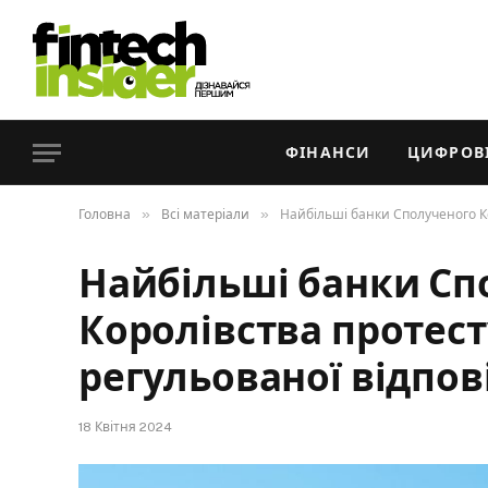
ФІНАНСИ
ЦИФРОВІ
»
»
Головна
Всі матеріали
Найбільші банки Сполученого К
Найбільші банки Сп
Королівства протес
регульованої відпов
18 Квітня 2024