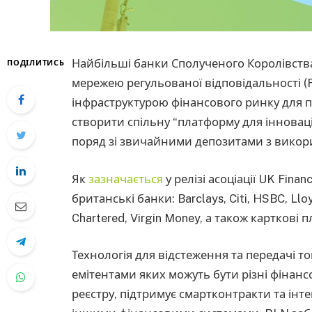
Найбільші банки Сполученого Королівства
ПОДІЛИТИСЬ
мережею регульованої відповідальності (Re
інфраструктурою фінансового ринку для 
створити спільну “платформу для інновац
поряд зі звичайними депозитами з викори
Як
зазначається
у релізі асоціації UK Fina
британські банки: Barclays, Citi, HSBC, Llo
Chartered, Virgin Money, а також карткові пл
Технологія для відстеження та передачі т
емітентами яких можуть бути різні фінанс
реєстру, підтримує смартконтракти та інте