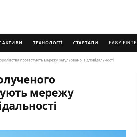
 АКТИВИ
ТЕХНОЛОГІЇ
СТАРТАПИ
EASY FINT
оролівства протестують мережу регульованої відповідальності
олученого
тують мережу
ідальності