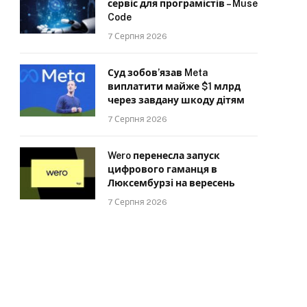
сервіс для програмістів – Muse
Code
7 Серпня 2026
Суд зобов’язав Meta
виплатити майже $1 млрд
через завдану шкоду дітям
7 Серпня 2026
Wero перенесла запуск
цифрового гаманця в
Люксембурзі на вересень
7 Серпня 2026