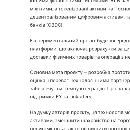
іншими фінансовими системами. RLN забез
між ними, а токенізовані активи на її ос
децентралізованим цифровим активам, та
банків (CBDC).
Експериментальний проєкт буде зосередж
платформи, що включає розрахунки за ци
доставки фізичних товарів та операції з н
Основна мета проєкту — розробка прототи
оцінка її переваг. Технологічними партне
забезпечує системну інтеграцію. Проєкт к
підтримки EY та Linklaters.
На думку авторів проєкту, ця технологія 
активами, зменшити шахрайство на торго
нерухомістю, а також підвищити прозоріст