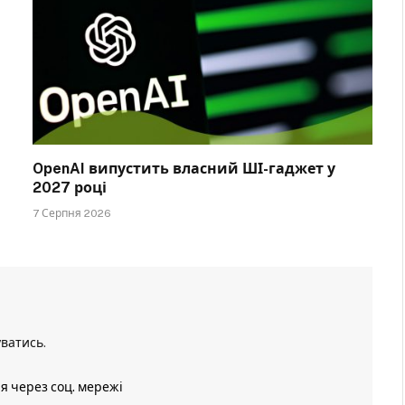
OpenAI випустить власний ШІ-гаджет у
2027 році
7 Серпня 2026
уватись
.
ія через соц. мережі