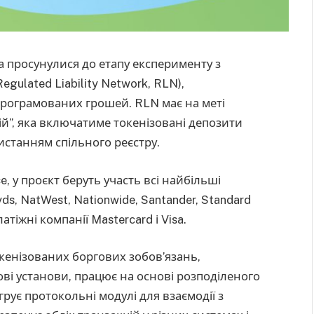
 просунулися до етапу експерименту з
gulated Liability Network, RLN),
програмованих грошей. RLN має на меті
ій”, яка включатиме токенізовані депозити
станням спільного реєстру.
nce, у проєкт беруть участь всі найбільші
yds, NatWest, Nationwide, Santander, Standard
атіжні компанії Mastercard і Visa.
окенізованих боргових зобов’язань,
ові установи, працює на основі розподіленого
грує протокольні модулі для взаємодії з