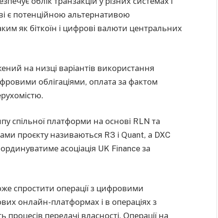
печує облік транзакцій у різних системах і
нові є потенційною альтернативою
ким як біткоїн і цифрові валюти центральних
ений на низці варіантів використання
фровими облігаціями, оплата за фактом
ерухомістю.
пу спільної платформи на основі RLN та
рами проєкту називаються R3 і Quant, а DXC
оординуватиме асоціація UK Finance за
може спростити операції з цифровими
вих онлайн-платформах і в операціях з
ь процесів передачі власності. Операції на