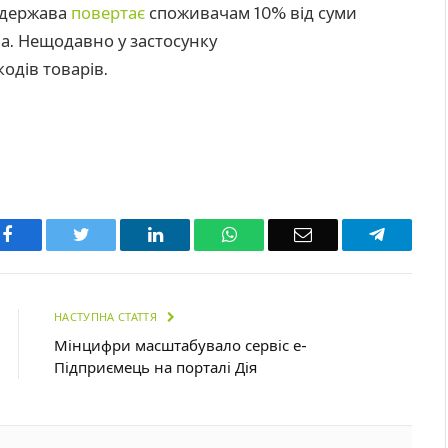
 держава
повертає
споживачам 10% від суми
а. Нещодавно у застосунку
одів товарів.
Facebook
Twitter
LinkedIn
WhatsApp
Email
Telegra
НАСТУПНА СТАТТЯ
Мінцифри масштабувало сервіс е-
Підприємець на порталі Дія