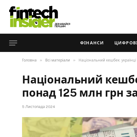
ФІНАНСИ
ЦИФРОВІ
»
»
Головна
Всі матеріали
Національний кешбек: українці
Національний кешбе
понад 125 млн грн з
5 Листопада 2024