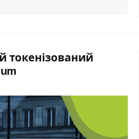
й токенізований
eum