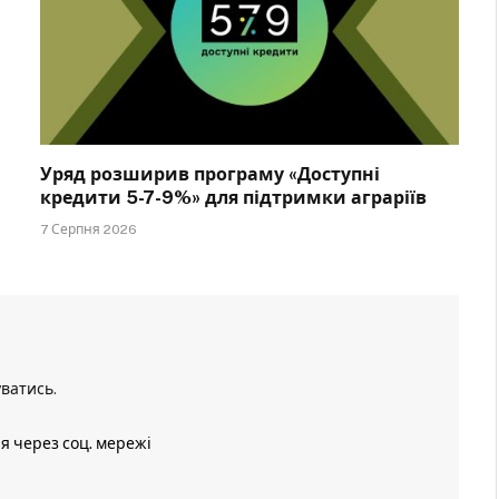
Уряд розширив програму «Доступні
кредити 5-7-9%» для підтримки аграріїв
7 Серпня 2026
уватись
.
ія через соц. мережі