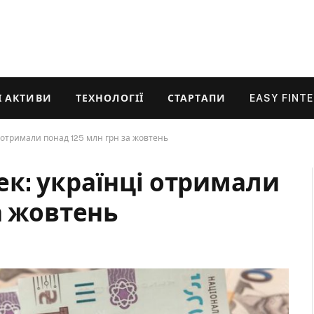
 АКТИВИ
ТЕХНОЛОГІЇ
СТАРТАПИ
EASY FINT
 отримали понад 125 млн грн за жовтень
к: українці отримали
а жовтень