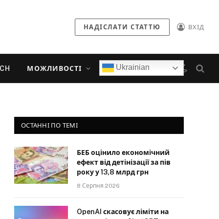
НАДІСЛАТИ СТАТТЮ
ВХІД
Ukrainian
ECH
МОЖЛИВОСТІ
ОСТАННІ ПО ТЕМІ
БЕБ оцінило економічний
ефект від детінізації за пів
року у 13,8 млрд грн
8 Серпня 2026
OpenAI скасовує ліміти на