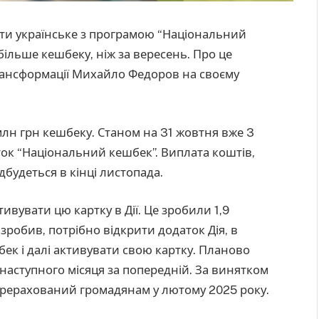
ти українське з програмою “Національний
ільше кешбеку, ніж за вересень. Про це
трансформації Михайло Федоров на своєму
млн грн кешбеку. Станом на 31 жовтня вже 3
ок “Національний кешбек”. Виплата коштів,
будеться в кінці листопада.
вувати цю картку в Дії. Це зробили 1,9
зробив, потрібно відкрити додаток Дія, в
ек і далі активувати свою картку. Планово
 наступного місяця за попередній. За винятком
ерерахований громадянам у лютому 2025 року.