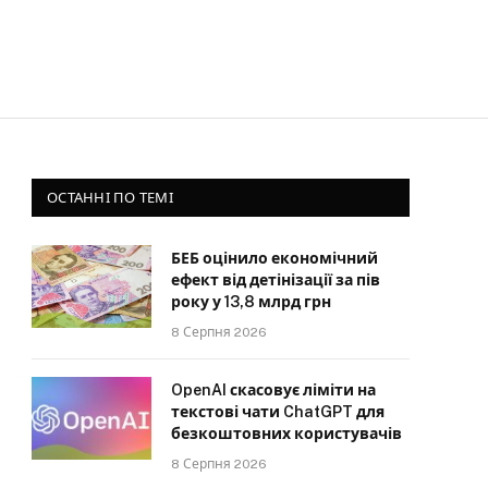
ОСТАННІ ПО ТЕМІ
БЕБ оцінило економічний
ефект від детінізації за пів
року у 13,8 млрд грн
8 Серпня 2026
OpenAI скасовує ліміти на
текстові чати ChatGPT для
безкоштовних користувачів
8 Серпня 2026