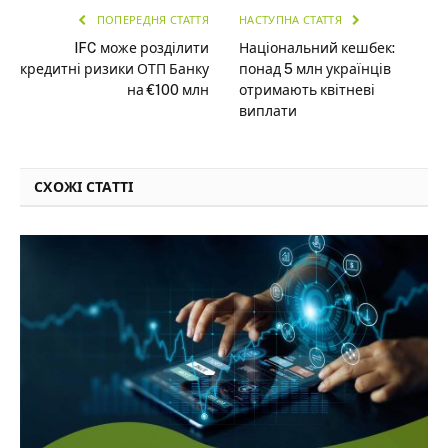
ПОПЕРЕДНЯ СТАТТЯ
НАСТУПНА СТАТТЯ
IFC може розділити
Національний кешбек:
кредитні ризики ОТП Банку
понад 5 млн українців
на €100 млн
отримають квітневі
виплати
СХОЖІ СТАТТІ