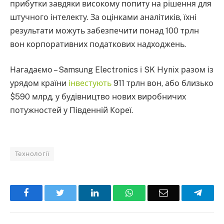
прибутки завдяки високому попиту на рішення для
штучного інтелекту. За оцінками аналітиків, їхні
результати можуть забезпечити понад 100 трлн
вон корпоративних податкових надходжень.
Нагадаємо – Samsung Electronics і SK Hynix разом із
урядом країни
інвестують
911 трлн вон, або близько
$590 млрд, у будівництво нових виробничих
потужностей у Південній Кореї.
Технології
Facebook
Twitter
LinkedIn
WhatsApp
Email
Teleg