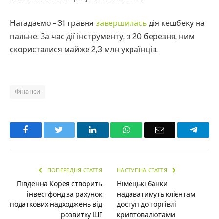
Нагадаємо – 31 травня
завершилась
дія кешбеку на
пальне. За час дії інструменту, з 20 березня, ним
скористалися майже 2,3 млн українців.
Фінанси
Facebook
Twitter
LinkedIn
WhatsApp
Email
Teleg
ПОПЕРЕДНЯ СТАТТЯ
НАСТУПНА СТАТТЯ
Південна Корея створить
Німецькі банки
інвестфонд за рахунок
надаватимуть клієнтам
податкових надходжень від
доступ до торгівлі
розвитку ШІ
криптовалютами