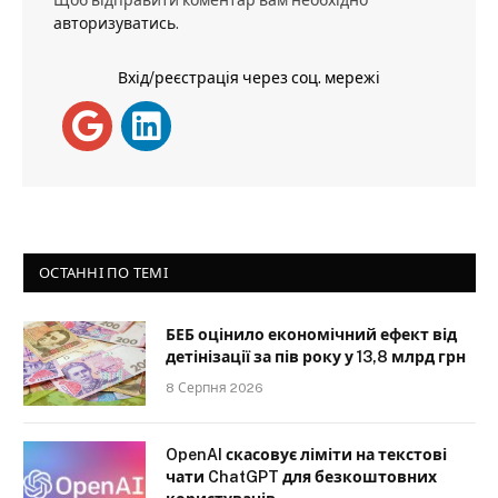
авторизуватись
.
Вхід/реєстрація через соц. мережі
ОСТАННІ ПО ТЕМІ
БЕБ оцінило економічний ефект від
детінізації за пів року у 13,8 млрд грн
8 Серпня 2026
OpenAI скасовує ліміти на текстові
чати ChatGPT для безкоштовних