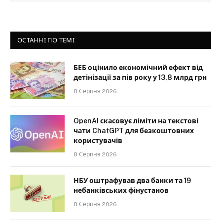
ОСТАННІ ПО ТЕМІ
БЕБ оцінило економічний ефект від
детінізації за пів року у 13,8 млрд грн
8 Серпня 2026
OpenAI скасовує ліміти на текстові
чати ChatGPT для безкоштовних
користувачів
8 Серпня 2026
НБУ оштрафував два банки та 19
небанківських фінустанов
8 Серпня 2026