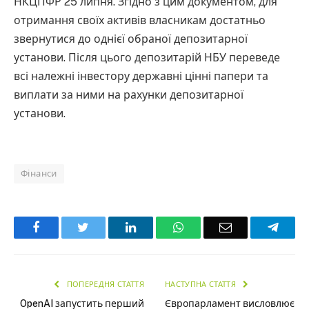
НКЦПФР 25 липня. Згідно з цим документом, для
отримання своїх активів власникам достатньо
звернутися до однієї обраної депозитарної
установи. Після цього депозитарій НБУ переведе
всі належні інвестору державні цінні папери та
виплати за ними на рахунки депозитарної
установи.
Фінанси
Facebook
Twitter
LinkedIn
WhatsApp
Email
Teleg
ПОПЕРЕДНЯ СТАТТЯ
НАСТУПНА СТАТТЯ
OpenAI запустить перший
Європарламент висловлює