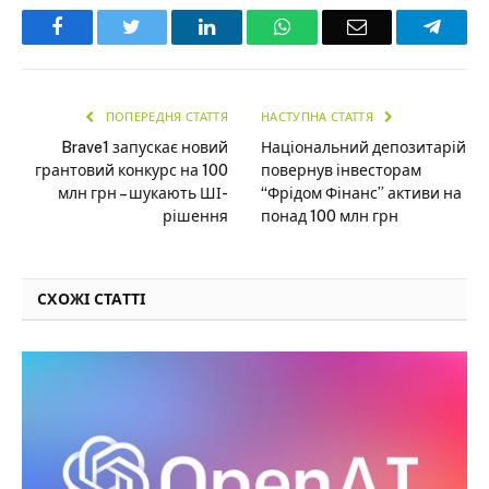
Facebook
Twitter
LinkedIn
WhatsApp
Email
Teleg
ПОПЕРЕДНЯ СТАТТЯ
НАСТУПНА СТАТТЯ
Brave1 запускає новий
Національний депозитарій
грантовий конкурс на 100
повернув інвесторам
млн грн – шукають ШІ-
“Фрідом Фінанс” активи на
рішення
понад 100 млн грн
СХОЖІ СТАТТІ