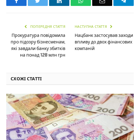
Facebook
Twitter
LinkedIn
WhatsApp
Email
Teleg
ПОПЕРЕДНЯ СТАТТЯ
НАСТУПНА СТАТТЯ
Прокуратура повідомила
Нацбанк застосував заходи
про підозру бізнесменам,
впливу до двох фінансових
які завдали банку збитків
компаній
на понад 128 млн грн
СХОЖІ СТАТТІ