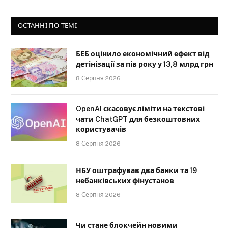
ОСТАННІ ПО ТЕМІ
БЕБ оцінило економічний ефект від
детінізації за пів року у 13,8 млрд грн
8 Серпня 2026
OpenAI скасовує ліміти на текстові
чати ChatGPT для безкоштовних
користувачів
8 Серпня 2026
НБУ оштрафував два банки та 19
небанківських фінустанов
8 Серпня 2026
Чи стане блокчейн новими