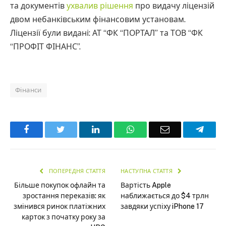
та документів
ухвалив рішення
про видачу ліцензій
двом небанківським фінансовим установам.
Ліцензії були видані: АТ “ФК “ПОРТАЛ” та ТОВ “ФК
“ПРОФІТ ФІНАНС”.
Фінанси
Facebook
Twitter
LinkedIn
WhatsApp
Email
Teleg
ПОПЕРЕДНЯ СТАТТЯ
НАСТУПНА СТАТТЯ
Більше покупок офлайн та
Вартість Apple
зростання переказів: як
наближається до $4 трлн
змінився ринок платіжних
завдяки успіху iPhone 17
карток з початку року за