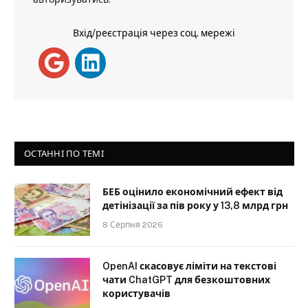
Вхід/реєстрація через соц. мережі
ОСТАННІ ПО ТЕМІ
БЕБ оцінило економічний ефект від
детінізації за пів року у 13,8 млрд грн
8 Серпня 2026
OpenAI скасовує ліміти на текстові
чати ChatGPT для безкоштовних
користувачів