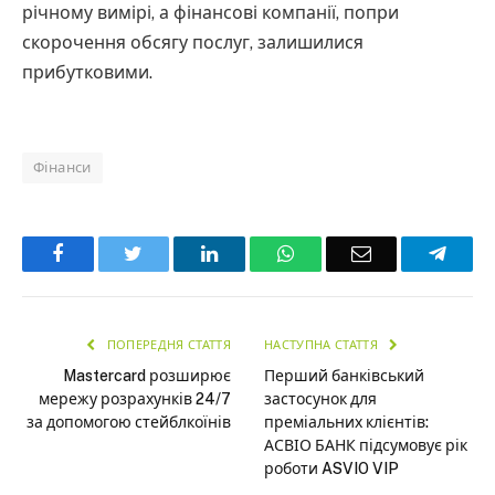
річному вимірі, а фінансові компанії, попри
скорочення обсягу послуг, залишилися
прибутковими.
Фінанси
Facebook
Twitter
LinkedIn
WhatsApp
Email
Teleg
ПОПЕРЕДНЯ СТАТТЯ
НАСТУПНА СТАТТЯ
Mastercard розширює
Перший банківський
мережу розрахунків 24/7
застосунок для
за допомогою стейблкоїнів
преміальних клієнтів:
АСВІО БАНК підсумовує рік
роботи ASVIO VIP