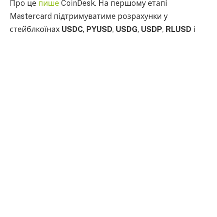
Про це
пише
CoinDesk. На першому етапі
Mastercard підтримуватиме розрахунки у
стейблкоїнах
USDC
,
PYUSD
,
USDG
,
USDP
,
RLUSD
і
SoFiUSD
. Вони будуть доступні в мережах
Ethereum, Solana, Polygon, Base, Arbitrum та XRPL, а
також на деяких інших блокчейн-платформах.
У компанії зазначили, що нові можливості дадуть
банкам та платіжним провайдерам більше
гнучкості в управлінні ліквідністю. Mastercard також
запускає внутрішньоденні розрахунки, що
дозволить прискорити переміщення коштів між
учасниками платіжної мережі.
Першими користувачами нової моделі стануть
фінансові установи
Cross River
,
Lead Bank
,
CBW
Bank
,
ARQ
та
Nuvei
. Початковий запуск відбудеться