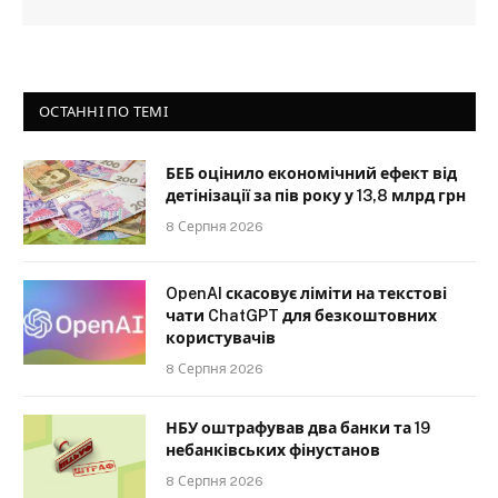
ОСТАННІ ПО ТЕМІ
БЕБ оцінило економічний ефект від
детінізації за пів року у 13,8 млрд грн
8 Серпня 2026
OpenAI скасовує ліміти на текстові
чати ChatGPT для безкоштовних
користувачів
8 Серпня 2026
НБУ оштрафував два банки та 19
небанківських фінустанов
8 Серпня 2026