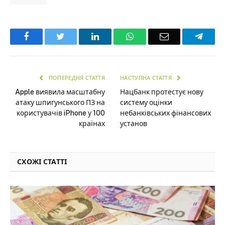
Facebook
Twitter
LinkedIn
WhatsApp
Email
Teleg
ПОПЕРЕДНЯ СТАТТЯ
НАСТУПНА СТАТТЯ
Apple виявила масштабну
Нацбанк протестує нову
атаку шпигунського ПЗ на
систему оцінки
користувачів iPhone у 100
небанківських фінансових
країнах
установ
СХОЖІ СТАТТІ