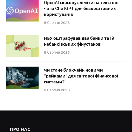
OpenAI скасовує ліміти на текстові
чати ChatGPT для безкоштовних
користувачів
8 Серпня 2026
НБУ оштрафував два банки та 19
небанківських фінустанов
8 Серпня 2026
Чи стане блокчейн новими
“рейками” для світової фінансової
системи?
8 Серпня 2026
ПРО НАС