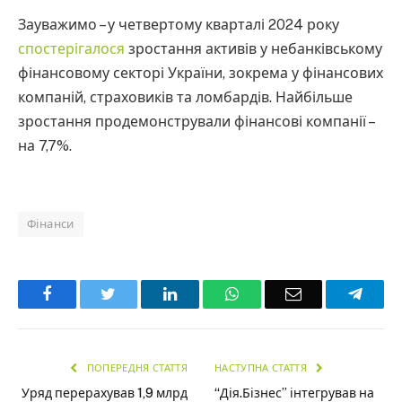
Зауважимо – у четвертому кварталі 2024 року
спостерігалося
зростання активів у небанківському
фінансовому секторі України, зокрема у фінансових
компаній, страховиків та ломбардів. Найбільше
зростання продемонстрували фінансові компанії –
на 7,7%.
Фінанси
Facebook
Twitter
LinkedIn
WhatsApp
Email
Teleg
ПОПЕРЕДНЯ СТАТТЯ
НАСТУПНА СТАТТЯ
Уряд перерахував 1,9 млрд
“Дія.Бізнес” інтегрував на