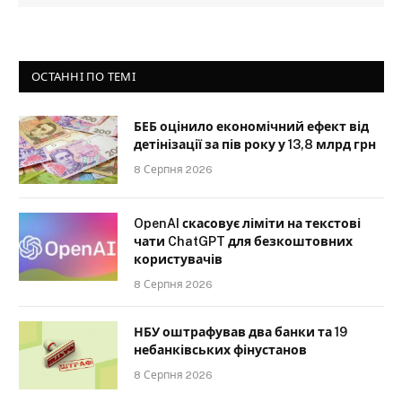
ОСТАННІ ПО ТЕМІ
БЕБ оцінило економічний ефект від
детінізації за пів року у 13,8 млрд грн
8 Серпня 2026
OpenAI скасовує ліміти на текстові
чати ChatGPT для безкоштовних
користувачів
8 Серпня 2026
НБУ оштрафував два банки та 19
небанківських фінустанов
8 Серпня 2026