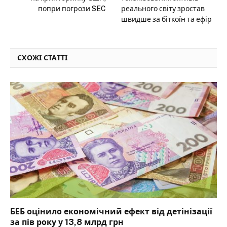
попри погрози SEC
реального світу зростав
швидше за біткоїн та ефір
СХОЖІ СТАТТІ
БЕБ оцінило економічний ефект від детінізації
за пів року у 13,8 млрд грн