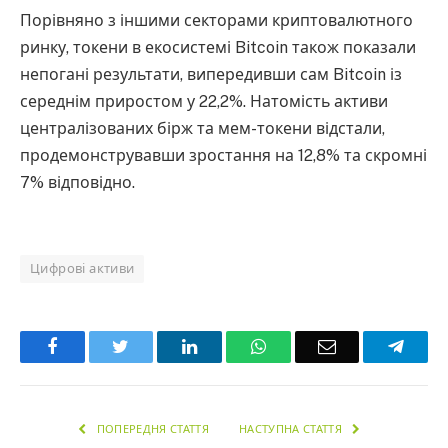
Порівняно з іншими секторами криптовалютного
ринку, токени в екосистемі Bitcoin також показали
непогані результати, випередивши сам Bitcoin із
середнім приростом у 22,2%. Натомість активи
централізованих бірж та мем-токени відстали,
продемонструвавши зростання на 12,8% та скромні
7% відповідно.
Цифрові активи
Facebook
Twitter
LinkedIn
WhatsApp
Email
Teleg
ПОПЕРЕДНЯ СТАТТЯ
НАСТУПНА СТАТТЯ