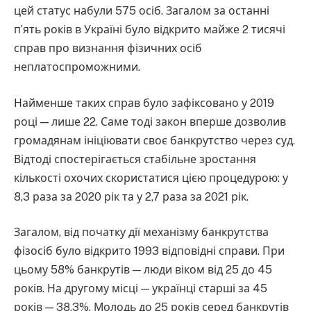
цей статус набули 575 осіб. Загалом за останні
п’ять років в Україні було відкрито майже 2 тисячі
справ про визнання фізичних осіб
неплатоспроможними.
Найменше таких справ було зафіксовано у 2019
році — лише 22. Саме тоді закон вперше дозволив
громадянам ініціювати своє банкрутство через суд.
Відтоді спостерігається стабільне зростання
кількості охочих скористатися цією процедурою: у
8,3 раза за 2020 рік та у 2,7 раза за 2021 рік.
Загалом, від початку дії механізму банкрутства
фізосіб було відкрито 1993 відповідні справи. При
цьому 58% банкрутів — люди віком від 25 до 45
років. На другому місці — українці старші за 45
років — 38,3%. Молодь до 25 років серед банкрутів