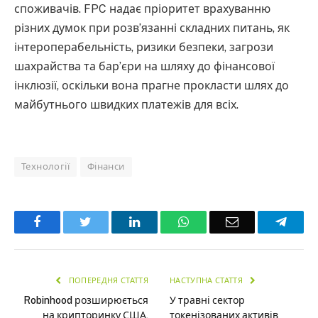
споживачів. FPC надає пріоритет врахуванню
різних думок при розв’язанні складних питань, як
інтероперабельність, ризики безпеки, загрози
шахрайства та бар’єри на шляху до фінансової
інклюзії, оскільки вона прагне прокласти шлях до
майбутнього швидких платежів для всіх.
Технології
Фінанси
Facebook
Twitter
LinkedIn
WhatsApp
Email
Teleg
ПОПЕРЕДНЯ СТАТТЯ
НАСТУПНА СТАТТЯ
Robinhood розширюється
У травні сектор
на крипторинку США,
токенізованих активів