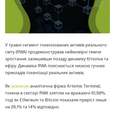
У травні сегмент токенізованих активів реального
світу (RWA) продемонстрував неймовірні темпи
зростання, залишивши позаду динаміку біткоїна та
ефіру. Динаміка RWA пояснюється низкою гучних
прикладів токенізації реальних активів.
Як
зазначає
аналітична фірма Artemis Terminal,
токени в секторі RWA злетіли на вражаючі 61,98%,
тоді як Ethereum та Bitcoin показали приріст лише
на 26,1% та 14% відповідно.