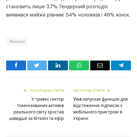
становить лише 3,7%. Гендерний розподіл
виявився майже рівним: 54% чоловіків і 46% жінок.
Фінанси
Facebook
Twitter
LinkedIn
WhatsApp
Email
Teleg
ПОПЕРЕДНЯ СТАТТЯ
НАСТУПНА СТАТТЯ
У травні сектор
Visa запускає функцію для
токенізованих активів
відстеження підписок з
реального світу зростав
мобільного пристрою в
швидше за біткоїн та ефір
Україні