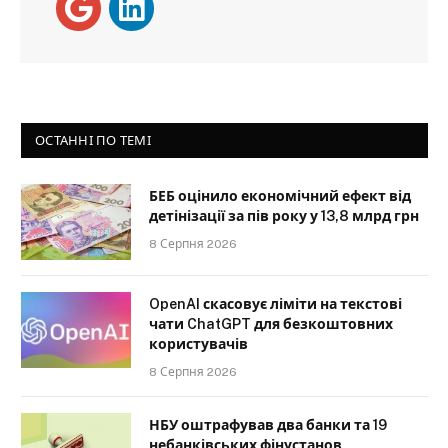
ОСТАННІ ПО ТЕМІ
БЕБ оцінило економічний ефект від
детінізації за пів року у 13,8 млрд грн
8 Серпня 2026
OpenAI скасовує ліміти на текстові
чати ChatGPT для безкоштовних
користувачів
8 Серпня 2026
НБУ оштрафував два банки та 19
небанківських фінустанов