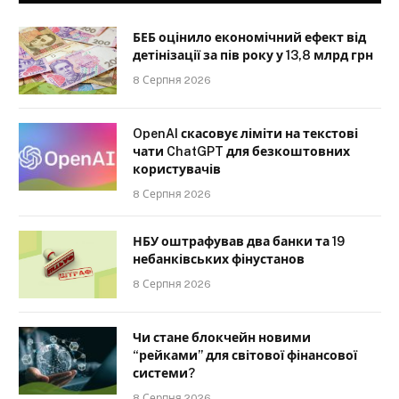
БЕБ оцінило економічний ефект від
детінізації за пів року у 13,8 млрд грн
8 Серпня 2026
OpenAI скасовує ліміти на текстові
чати ChatGPT для безкоштовних
користувачів
8 Серпня 2026
НБУ оштрафував два банки та 19
небанківських фінустанов
8 Серпня 2026
Чи стане блокчейн новими
“рейками” для світової фінансової
системи?
8 Серпня 2026