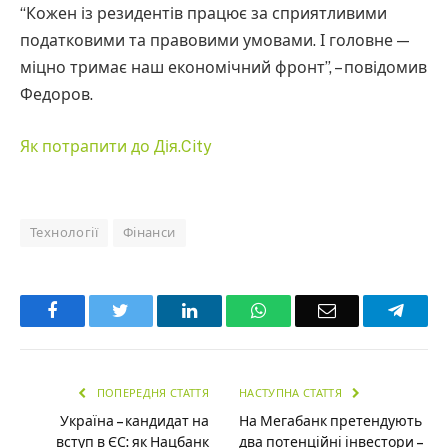
“Кожен із резидентів працює за сприятливими
податковими та правовими умовами. І головне —
міцно тримає наш економічний фронт”, – повідомив
Федоров.
Як потрапити до Дія.City
Технології
Фінанси
Facebook
Twitter
LinkedIn
WhatsApp
Email
Teleg
ПОПЕРЕДНЯ СТАТТЯ
НАСТУПНА СТАТТЯ
Україна – кандидат на
На Мегабанк претендують
вступ в ЄС: як Нацбанк
два потенційні інвестори –