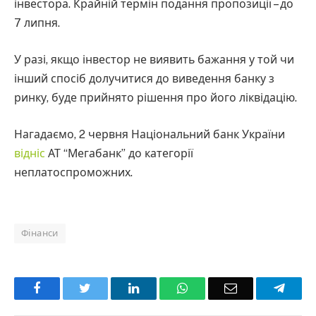
інвестора. Крайній термін подання пропозиції – до
7 липня.
У разі, якщо інвестор не виявить бажання у той чи
інший спосіб долучитися до виведення банку з
ринку, буде прийнято рішення про його ліквідацію.
Нагадаємо, 2 червня Національний банк України
відніс
АТ “Мегабанк” до категорії
неплатоспроможних.
Фінанси
Facebook
Twitter
LinkedIn
WhatsApp
Email
Teleg