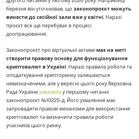
другого читання у лютому 2026 року. Наприкінці
березня він уточнював, що
законопроєкт можуть
винести до сесійної зали вже у квітні
. Наразі
проєкт все ще перебуває в процесі
доопрацювання.
Законопроєкт про віртуальні активи
має на меті
створити правову основу для функціонування
криптовалют в Україні
. Наразі правила роботи та
оподаткування крипторинку залишаються
невизначеними, але у вересні цього року Верховна
Рада України
ухвалила
у першому читанні
законопроєкт №10225-д. Його ухвалення має
запровадити правові механізми для використання
криптовалют та визначити правила роботи
учасників цього ринку.