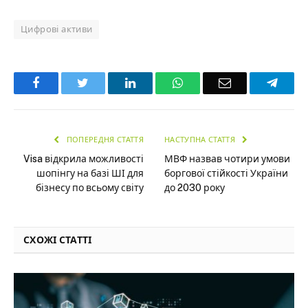
Цифрові активи
Facebook
Twitter
LinkedIn
WhatsApp
Email
Teleg
ПОПЕРЕДНЯ СТАТТЯ
НАСТУПНА СТАТТЯ
Visa відкрила можливості
МВФ назвав чотири умови
шопінгу на базі ШІ для
боргової стійкості України
бізнесу по всьому світу
до 2030 року
СХОЖІ СТАТТІ