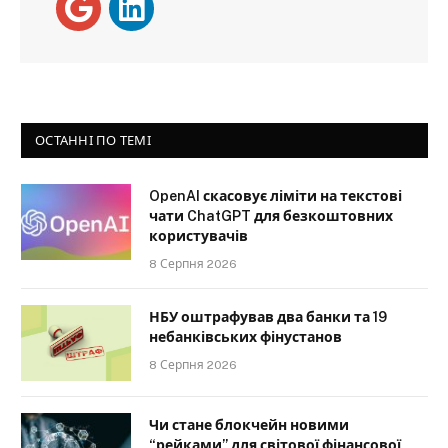
ОСТАННІ ПО ТЕМІ
OpenAI скасовує ліміти на текстові
чати ChatGPT для безкоштовних
користувачів
8 Серпня 2026
НБУ оштрафував два банки та 19
небанківських фінустанов
8 Серпня 2026
Чи стане блокчейн новими
“рейками” для світової фінансової