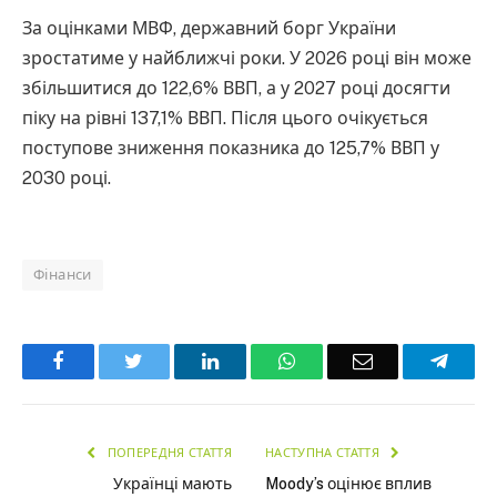
За оцінками МВФ, державний борг України
зростатиме у найближчі роки. У 2026 році він може
збільшитися до 122,6% ВВП, а у 2027 році досягти
піку на рівні 137,1% ВВП. Після цього очікується
поступове зниження показника до 125,7% ВВП у
2030 році.
Фінанси
Facebook
Twitter
LinkedIn
WhatsApp
Email
Teleg
ПОПЕРЕДНЯ СТАТТЯ
НАСТУПНА СТАТТЯ
Українці мають
Moody’s оцінює вплив