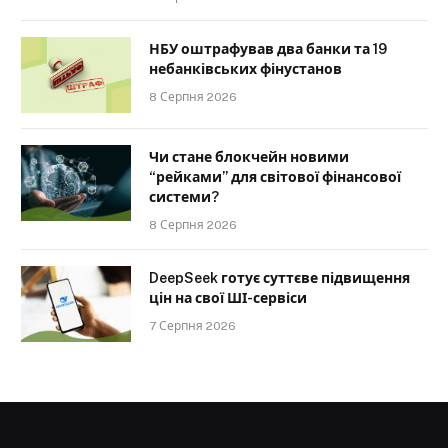
НБУ оштрафував два банки та 19
небанківських фінустанов
8 Серпня 2026
Чи стане блокчейн новими
“рейками” для світової фінансової
системи?
8 Серпня 2026
DeepSeek готує суттєве підвищення
цін на свої ШІ-сервіси
7 Серпня 2026