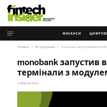
ФІНАНСИ
ЦИФРОВІ
»
»
Головна
Всі матеріали
monobank запустив власні плат
monobank запустив в
термінали з модуле
4 Жовтня 2024