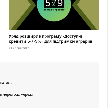
Уряд розширив програму «Доступні
кредити 5-7-9%» для підтримки аграріїв
7 Серпня 2026
уватись
.
ія через соц. мережі