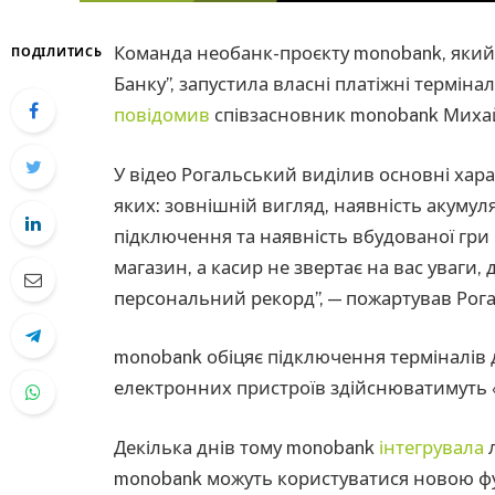
Команда необанк-проєкту monobank, який п
ПОДІЛИТИСЬ
Банку”, запустила власні платіжні терміна
повідомив
співзасновник monobank Миха
У відео Рогальський виділив основні хар
яких: зовнішній вигляд, наявність акуму
підключення та наявність вбудованої гри 
магазин, а касир не звертає на вас уваги,
персональний рекорд”, — пожартував Рог
monobank обіцяє підключення терміналів 
електронних пристроїв здійснюватимуть
Декілька днів тому monobank
інтегрувала
л
monobank можуть користуватися новою ф