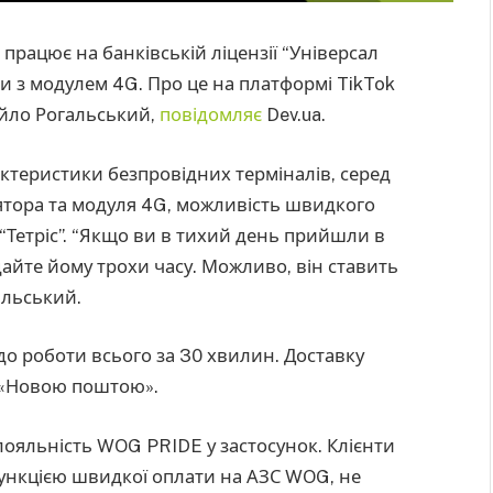
рацює на банківській ліцензії “Універсал
ли з модулем 4G. Про це на платформі TikTok
йло Рогальський,
повідомляє
Dev.ua.
актеристики безпровідних терміналів, серед
лятора та модуля 4G, можливість швидкого
“Тетріс”. “Якщо ви в тихий день прийшли в
 дайте йому трохи часу. Можливо, він ставить
альський.
до роботи всього за 30 хвилин. Доставку
 «Новою поштою».
ояльність WOG PRIDE у застосунок. Клієнти
ункцією швидкої оплати на АЗС WOG, не