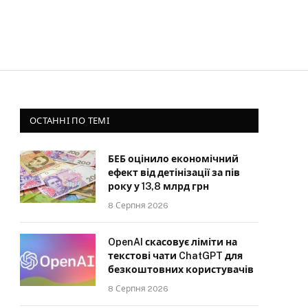
ОСТАННІ ПО ТЕМІ
БЕБ оцінило економічний
ефект від детінізації за пів
року у 13,8 млрд грн
8 Серпня 2026
OpenAI скасовує ліміти на
текстові чати ChatGPT для
безкоштовних користувачів
8 Серпня 2026