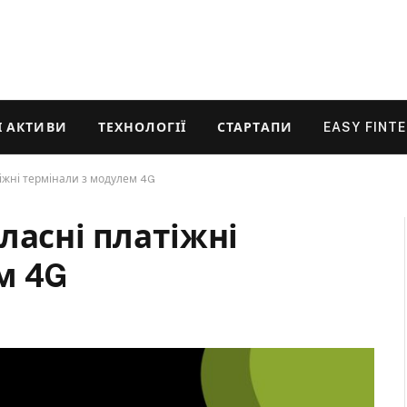
 АКТИВИ
ТЕХНОЛОГІЇ
СТАРТАПИ
EASY FINT
іжні термінали з модулем 4G
ласні платіжні
м 4G