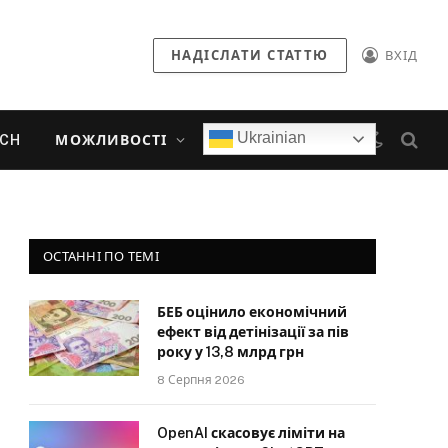
НАДІСЛАТИ СТАТТЮ
ВХІД
Ukrainian
ECH
МОЖЛИВОСТІ
ОСТАННІ ПО ТЕМІ
БЕБ оцінило економічний
ефект від детінізації за пів
року у 13,8 млрд грн
8 Серпня 2026
OpenAI скасовує ліміти на