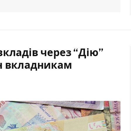
кладів через “Дію”
н вкладникам