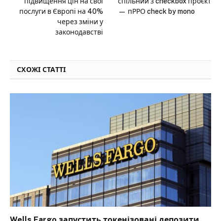
підвищення цін на свої
спільний з checkbox проєкт
послуги в Європі на 40%
— пРРО check by mono
через зміни у
законодавстві
СХОЖІ СТАТТІ
Wells Fargo запустить токенізовані депозити