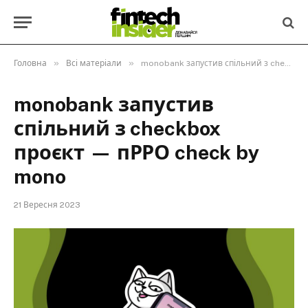
»
»
Головна
Всі матеріали
monobank запустив спільний з checkbox проєкт — пРРО check by mono
monobank запустив
спільний з checkbox
проєкт — пРРО check by
mono
21 Вересня 2023