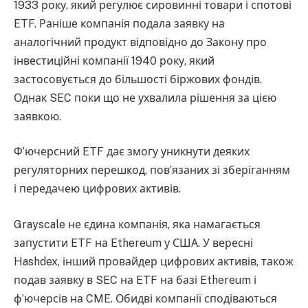
1933 року, який регулює сировинні товари і спотові
ETF. Раніше компанія подала заявку на
аналогічний продукт відповідно до Закону про
інвестиційні компанії 1940 року, який
застосовується до більшості біржових фондів.
Однак SEC поки що не ухвалила рішення за цією
заявкою.
Ф’ючерсний ETF дає змогу уникнути деяких
регуляторних перешкод, пов’язаних зі зберіганням
і передачею цифрових активів.
Grayscale не єдина компанія, яка намагається
запустити ETF на Ethereum у США. У вересні
Hashdex, інший провайдер цифрових активів, також
подав заявку в SEC на ETF на базі Ethereum і
ф’ючерсів на CME. Обидві компанії сподіваються