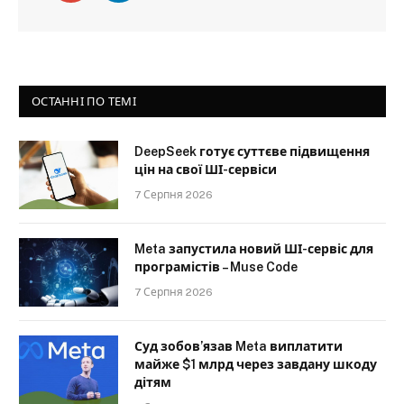
ОСТАННІ ПО ТЕМІ
DeepSeek готує суттєве підвищення
цін на свої ШІ-сервіси
7 Серпня 2026
Meta запустила новий ШІ-сервіс для
програмістів – Muse Code
7 Серпня 2026
Суд зобов’язав Meta виплатити
майже $1 млрд через завдану шкоду
дітям