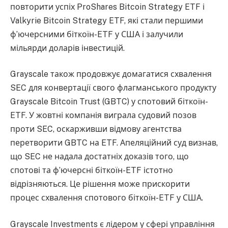
повторити успіх ProShares Bitcoin Strategy ETF і
Valkyrie Bitcoin Strategy ETF, які стали першими
ф’ючерсними біткоїн-ETF у США і залучили
мільярди доларів інвестицій.
Grayscale також продовжує домагатися схвалення
SEC для конвертації свого флагманського продукту
Grayscale Bitcoin Trust (GBTC) у спотовий біткоїн-
ETF. У жовтні компанія виграла судовий позов
проти SEC, оскарживши відмову агентства
перетворити GBTC на ETF. Апеляційний суд визнав,
що SEC не надала достатніх доказів того, що
спотові та ф’ючерсні біткоїн-ETF істотно
відрізняються. Це рішення може прискорити
процес схвалення спотового біткоїн-ETF у США.
Grayscale Investments є лідером у сфері управління