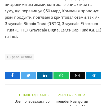
цифровими активами, контролюючи активи на
суму, що перевищує $50 млрд. Компанія пропонує
різні продукти, пов’язані з криптовалютами, такі як
Grayscale Bitcoin Trust (GBTC), Grayscale Ethereum
Trust (ETHE), Grayscale Digital Large Cap Fund (GDLC)
та інші.
Цифрові активи
Facebook
Twitter
LinkedIn
WhatsApp
Email
Teleg
ПОПЕРЕДНЯ СТАТТЯ
НАСТУПНА СТАТТЯ
Uber попереджає про
monobank запустив