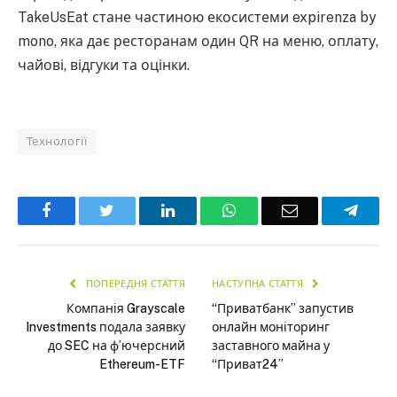
TakeUsEat стане частиною екосистеми expirenza by
mono, яка дає ресторанам один QR на меню, оплату,
чайові, відгуки та оцінки.
Технології
Facebook
Twitter
LinkedIn
WhatsApp
Email
Teleg
ПОПЕРЕДНЯ СТАТТЯ
НАСТУПНА СТАТТЯ
Компанія Grayscale
“Приватбанк” запустив
Investments подала заявку
онлайн моніторинг
до SEC на ф’ючерсний
заставного майна у
Ethereum-ETF
“Приват24”