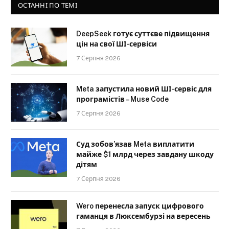
ОСТАННІ ПО ТЕМІ
DeepSeek готує суттєве підвищення
цін на свої ШІ-сервіси
7 Серпня 2026
Meta запустила новий ШІ-сервіс для
програмістів – Muse Code
7 Серпня 2026
Суд зобов’язав Meta виплатити
майже $1 млрд через завдану шкоду
дітям
7 Серпня 2026
Wero перенесла запуск цифрового
гаманця в Люксембурзі на вересень