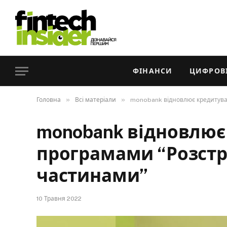
ФІНАНСИ
ЦИФРОВІ
»
»
Головна
Всі матеріали
monobank відновлює кредитуван
monobank відновлює
програмами “Розстр
частинами”
10 Травня 2022