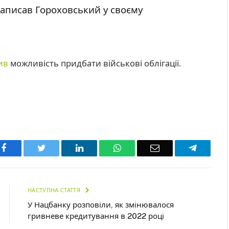
 написав Гороховський у своєму
ив
можливість придбати військові облігації.
Facebook
Twitter
LinkedIn
WhatsApp
Email
Telegra
НАСТУПНА СТАТТЯ
У Нацбанку розповіли, як змінювалося
гривневе кредитування в 2022 році