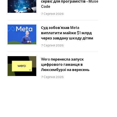
сервіс для програмістів – Muse
Code
7 Серпня 2026
Суд зобов’язав Meta
виплатити майже $1 млрд
через завдану шкоду дітям
7 Серпня 2026
Wero перенесла запуск
цифрового гаманця в
Люксембурзі на вересень
7 Серпня 2026