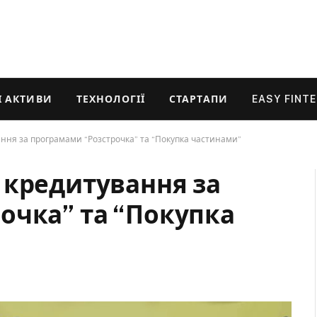
 АКТИВИ
ТЕХНОЛОГІЇ
СТАРТАПИ
EASY FINT
ня за програмами “Розстрочка” та “Покупка частинами”
 кредитування за
очка” та “Покупка