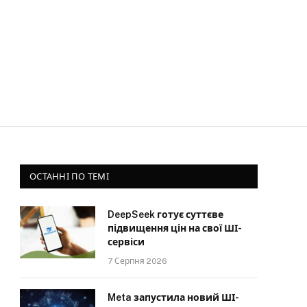
ОСТАННІ ПО ТЕМІ
DeepSeek готує суттєве
підвищення цін на свої ШІ-
сервіси
7 Серпня 2026
Meta запустила новий ШІ-