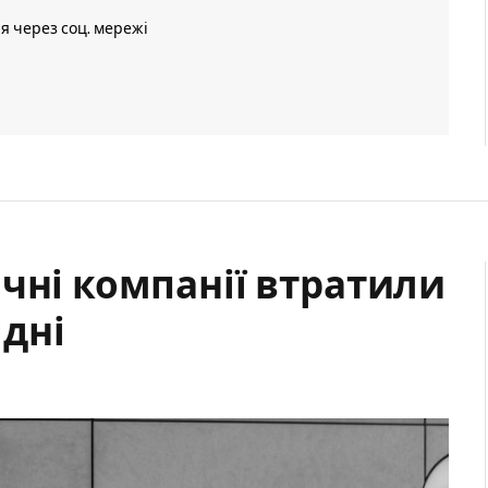
ія через соц. мережі
чні компанії втратили
 дні