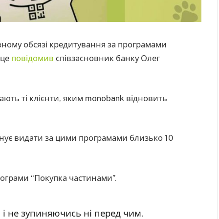
вному обсязі кредитування за програмами
 це
повідомив
співзасновник банку Олег
ають ті клієнти, яким monobank відновить
анує видати за цими програмами близько 10
рограми “Покупка частинами”.
 і не зупиняючись ні перед чим.