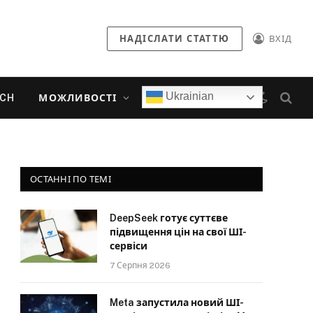
НАДІСЛАТИ СТАТТЮ
ВХІД
Ukrainian
ECH
МОЖЛИВОСТІ
ОСТАННІ ПО ТЕМІ
DeepSeek готує суттєве
підвищення цін на свої ШІ-
сервіси
7 Серпня 2026
Meta запустила новий ШІ-