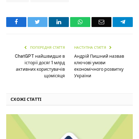
Facebook
Twitter
LinkedIn
WhatsApp
Email
Teleg
ПОПЕРЕДНЯ СТАТТЯ
НАСТУПНА СТАТТЯ
ChatGPT найшвидше в
Андрій Пишний назвав
історії досяг 1 млрд
ключові умови
активних користувачів
економічного розвитку
щомісяця
України
СХОЖІ СТАТТІ