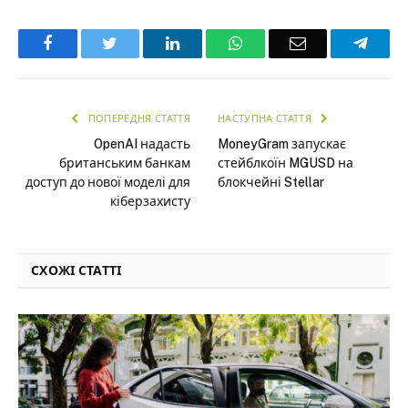
Facebook
Twitter
LinkedIn
WhatsApp
Email
Teleg
ПОПЕРЕДНЯ СТАТТЯ
НАСТУПНА СТАТТЯ
OpenAI надасть
MoneyGram запускає
британським банкам
стейблкоїн MGUSD на
доступ до нової моделі для
блокчейні Stellar
кіберзахисту
СХОЖІ СТАТТІ