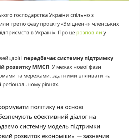
ького господарства України спільно з
ли третю фазу проєкту «Зміцнення членських
підприємств в Україні». Про це
розповіли
у
ейцарії і
передбачає системну підтримку
цій розвитку ММСП
. У межах нової фази
ормами та мережами, здатними впливати на
 регіональному рівнях.
формувати політику на основі
абезпечують ефективний діалог на
адаємо системну модель підтримки
вий розвиток економіки», — зазначив