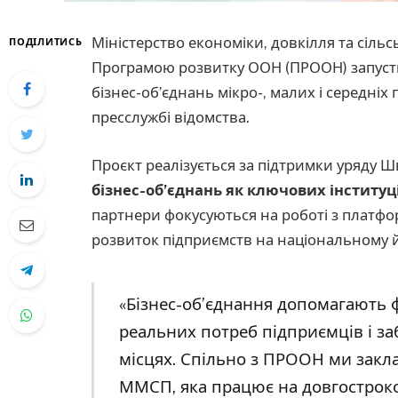
Міністерство економіки, довкілля та сільс
ПОДІЛИТИСЬ
Програмою розвитку ООН (ПРООН) запусти
бізнес-об’єднань мікро-, малих і середніх 
пресслужбі відомства.
Проєкт реалізується за підтримки уряду Шв
бізнес-об’єднань як ключових інститу
партнери фокусуються на роботі з платф
розвиток підприємств на національному й
«Бізнес-об’єднання допомагають 
реальних потреб підприємців і з
місцях. Спільно з ПРООН ми закл
ММСП, яка працює на довгостроко