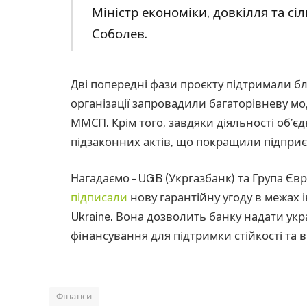
Міністр економіки, довкілля та сі
Соболев.
Дві попередні фази проєкту підтримали бл
організації запровадили багаторівневу м
ММСП. Крім того, завдяки діяльності об’єд
підзаконних актів, що покращили підприє
Нагадаємо – UGB (Укргазбанк) та Група Єв
підписали
нову гарантійну угоду в межах і
Ukraine. Вона дозволить банку надати ук
фінансування для підтримки стійкості та 
Фінанси