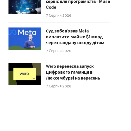
сервіс для програмістів – Muse
Code
7 Серпня 2026
Суд зобов’язав Meta
виплатити майже $1 млрд
через завдану шкоду дітям
7 Серпня 2026
Wero перенесла запуск
цифрового гаманця в
Люксембурзі на вересень
7 Серпня 2026