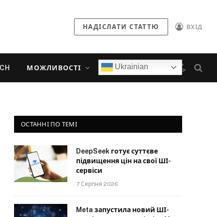
НАДІСЛАТИ СТАТТЮ
ВХІД
Ukrainian
ECH
МОЖЛИВОСТІ
ОСТАННІ ПО ТЕМІ
DeepSeek готує суттєве
підвищення цін на свої ШІ-
сервіси
7 Серпня 2026
Meta запустила новий ШІ-