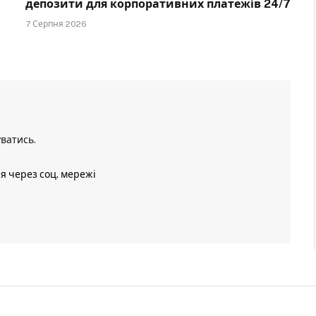
депозити для корпоративних платежів 24/7
7 Серпня 2026
уватись
.
ія через соц. мережі