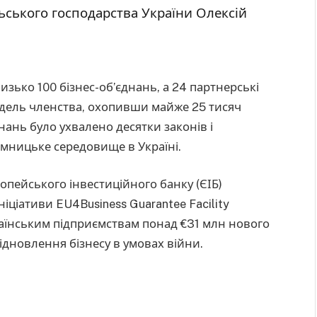
льського господарства України Олексій
изько 100 бізнес-об’єднань, а 24 партнерські
одель членства, охопивши майже 25 тисяч
нань було ухвалено десятки законів і
мницьке середовище в Україні.
ропейського інвестиційного банку (ЄІБ)
ніціативи EU4Business Guarantee Facility
раїнським підприємствам понад €31 млн нового
відновлення бізнесу в умовах війни.