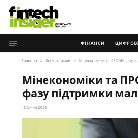
ФІНАНСИ
ЦИФРОВІ
»
»
Головна
Всі матеріали
Мінекономіки та ПРООН запускаю
Мінекономіки та ПР
фазу підтримки мало
16 Січня 2026