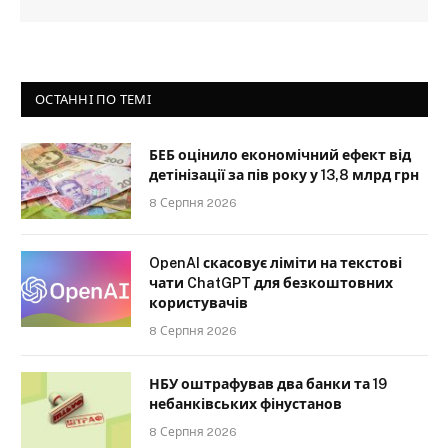
ОСТАННІ ПО ТЕМІ
БЕБ оцінило економічний ефект від
детінізації за пів року у 13,8 млрд грн
8 Серпня 2026
OpenAI скасовує ліміти на текстові
чати ChatGPT для безкоштовних
користувачів
8 Серпня 2026
НБУ оштрафував два банки та 19
небанківських фінустанов
8 Серпня 2026