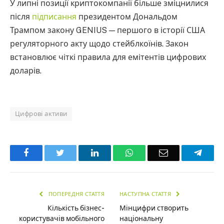
У липні позиції криптокомпанії більше зміцнилися
після
підписання
президентом Дональдом
Трампом закону GENIUS — першого в історії США
регуляторного акту щодо стейблкоїнів. Закон
встановлює чіткі правила для емітентів цифрових
доларів.
Цифрові активи
Facebook
Twitter
LinkedIn
WhatsApp
Email
Teleg
ПОПЕРЕДНЯ СТАТТЯ
НАСТУПНА СТАТТЯ
Кількість бізнес-
Мінцифри створить
користувачів мобільного
національну