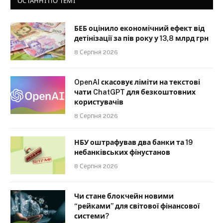
ОСТАННІ ПО ТЕМІ
БЕБ оцінило економічний ефект від
детінізації за пів року у 13,8 млрд грн
8 Серпня 2026
OpenAI скасовує ліміти на текстові
чати ChatGPT для безкоштовних
користувачів
8 Серпня 2026
НБУ оштрафував два банки та 19
небанківських фінустанов
8 Серпня 2026
Чи стане блокчейн новими
“рейками” для світової фінансової
системи?