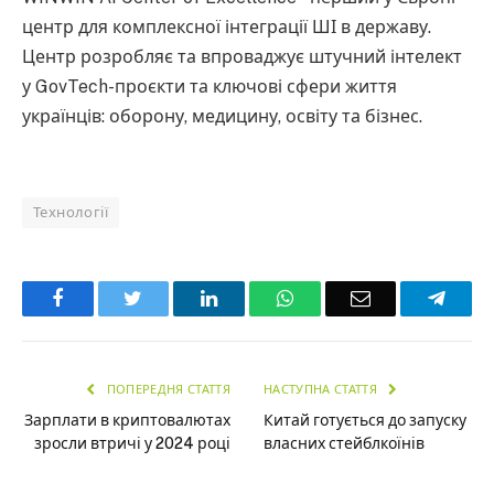
центр для комплексної інтеграції ШІ в державу.
Центр розробляє та впроваджує штучний інтелект
у GovTech-проєкти та ключові сфери життя
українців: оборону, медицину, освіту та бізнес.
Технології
Facebook
Twitter
LinkedIn
WhatsApp
Email
Teleg
ПОПЕРЕДНЯ СТАТТЯ
НАСТУПНА СТАТТЯ
Зарплати в криптовалютах
Китай готується до запуску
зросли втричі у 2024 році
власних стейблкоїнів