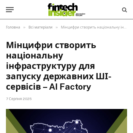
»
»
Головна
Всі матеріали
Мінцифри створить національну інфраструктуру для запуску державних ШІ-сервісів – AI Factory
Мінцифри створить
національну
інфраструктуру для
запуску державних ШІ-
сервісів – AI Factory
7 Серпня 2025