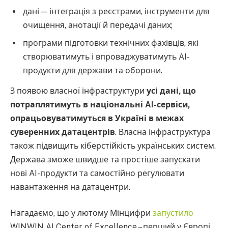
дані — інтеграція з реєстрами, інструменти для
очищення, анотації й передачі даних;
програми підготовки технічних фахівців, які
створюватимуть і впроваджуватимуть AI-
продукти для держави та оборони.
З появою власної інфраструктури
усі дані, що
потраплятимуть в національні AI-сервіси,
опрацьовуватимуться в Україні в межах
суверенних датацентрів
. Власна інфраструктура
також підвищить кіберстійкість українських систем.
Держава зможе швидше та простіше запускати
нові AI-продукти та самостійно регулювати
навантаження на датацентри.
Нагадаємо, що у лютому Мінцифри
запустило
WINWIN AI Center of Excellence – перший у Європі