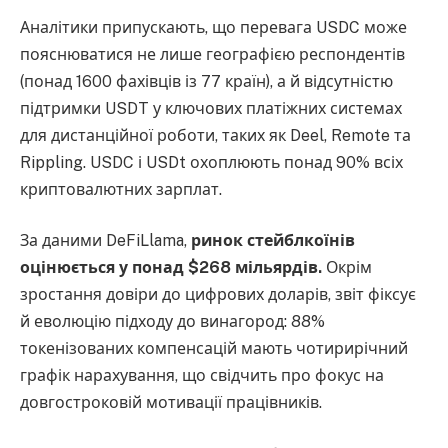
Аналітики припускають, що перевага USDC може
пояснюватися не лише географією респондентів
(понад 1600 фахівців із 77 країн), а й відсутністю
підтримки USDT у ключових платіжних системах
для дистанційної роботи, таких як Deel, Remote та
Rippling. USDC і USDt охоплюють понад 90% всіх
криптовалютних зарплат.
За даними DeFiLlama,
ринок стейблкоїнів
оцінюється у понад $268 мільярдів.
Окрім
зростання довіри до цифрових доларів, звіт фіксує
й еволюцію підходу до винагород: 88%
токенізованих компенсацій мають чотирирічний
графік нарахування, що свідчить про фокус на
довгостроковій мотивації працівників.