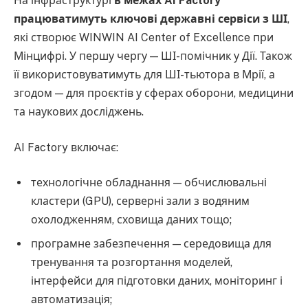
На інфраструктурі
в межах AI Factory
працюватимуть ключові державні сервіси з ШІ
,
які створює WINWIN AI Center of Excellence при
Мінцифрі. У першу чергу — ШІ-помічник у Дії. Також
її використовуватимуть для ШІ-тьютора в Мрії, а
згодом — для проєктів у сферах оборони, медицини
та наукових досліджень.
AI Factory включає:
технологічне обладнання — обчислювальні
кластери (GPU), серверні зали з водяним
охолодженням, сховища даних тощо;
програмне забезпечення — середовища для
тренування та розгортання моделей,
інтерфейси для підготовки даних, моніторинг і
автоматизація;