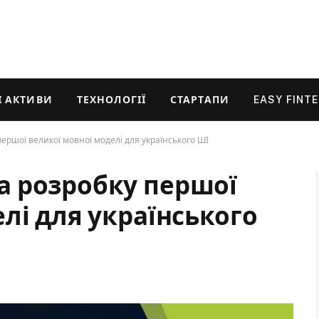
 АКТИВИ
ТЕХНОЛОГІЇ
СТАРТАПИ
EASY FINT
ершої великої мовної моделі для українського ШІ
 розробку першої
лі для українського