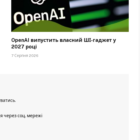
OpenAI випустить власний ШІ-гаджет у
2027 році
7 Серпня 2026
уватись
.
ія через соц. мережі