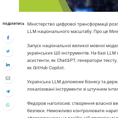
Міністерство цифрової трансформації роз
ПОДІЛИТИСЬ
LLM національного масштабу. Про це Ми
Запуск національної великої мовної моде
українських ШІ-інструментів. На базі LLM 
асистенти, як ChatGPT, генератори тексту,
як GitHub Copilot.
Українська LLM допоможе бізнесу та дер
локалізовані інструменти зі штучним інте
Федоров наголосив: створення власної ве
безпеки. Неможливо контролювати нарат
сформованими на російській пропаганді т