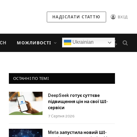
НАДІСЛАТИ СТАТТЮ
ВХІД
Ukrainian
ECH
МОЖЛИВОСТІ
ОСТАННІ ПО ТЕМІ
DeepSeek готує суттєве
підвищення цін на свої ШІ-
сервіси
7 Серпня 2026
Meta запустила новий ШІ-