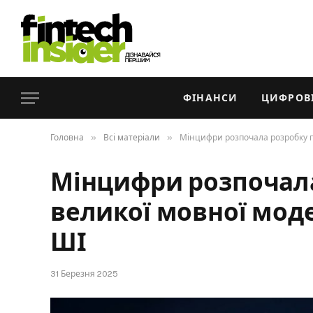
ФІНАНСИ
ЦИФРОВІ
»
»
Головна
Всі матеріали
Мінцифри розпочала розробку п
Мінцифри розпочала
великої мовної моде
ШІ
31 Березня 2025