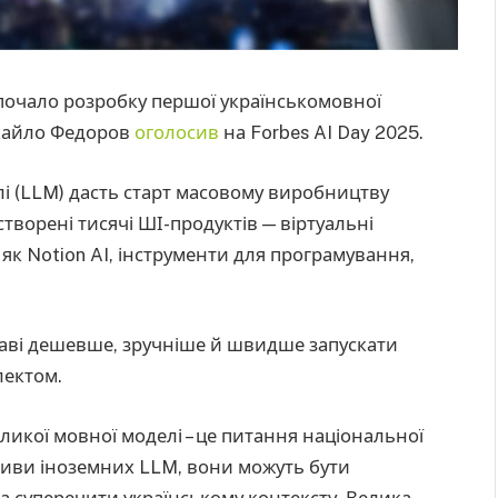
почало розробку першої українськомовної
хайло Федоров
оголосив
на Forbes AI Day 2025.
лі (LLM) дасть старт масовому виробництву
створені тисячі ШІ-продуктів — віртуальні
 як Notion AI, інструменти для програмування,
жаві дешевше, зручніше й швидше запускати
лектом.
ликої мовної моделі – це питання національної
иви іноземних LLM, вони можуть бути
а суперечити українському контексту. Велика