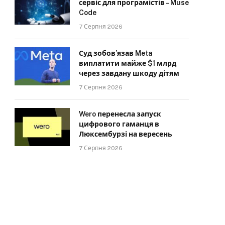
сервіс для програмістів – Muse
Code
7 Серпня 2026
Суд зобов’язав Meta
виплатити майже $1 млрд
через завдану шкоду дітям
7 Серпня 2026
Wero перенесла запуск
цифрового гаманця в
Люксембурзі на вересень
7 Серпня 2026