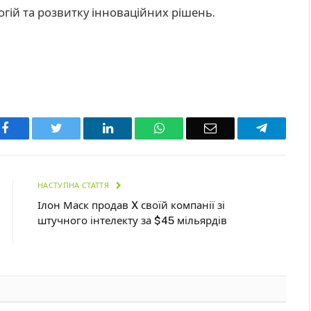
гій та розвитку інноваційних рішень.
Facebook
Twitter
LinkedIn
WhatsApp
Email
Telegra
НАСТУПНА СТАТТЯ
Ілон Маск продав X своїй компанії зі
штучного інтелекту за $45 мільярдів