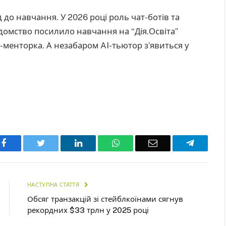
 до навчання. У 2026 році роль чат-ботів та
омство посилило навчання на “Дія.Освіта”
менторка. А незабаром AI-тьютор з’явиться у
Facebook
Twitter
LinkedIn
WhatsApp
Email
Telegra
НАСТУПНА СТАТТЯ
Обсяг транзакцій зі стейблкоїнами сягнув
рекордних $33 трлн у 2025 році