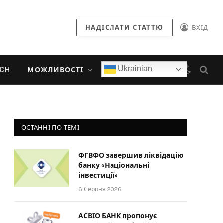
НАДІСЛАТИ СТАТТЮ
ВХІД
Ukrainian
ECH
МОЖЛИВОСТІ
ОСТАННІ ПО ТЕМІ
ФГВФО завершив ліквідацію
банку «Національні
інвестиції»
6 Серпня 2026
АСВІО БАНК пропонує