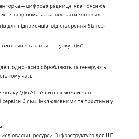
менторка — цифрова радниця, яка пояснює
екти та допомагає засвоювати матеріал.
тів для підприємців: від створення бізнес-
ент з’явиться в застосунку “Дія”.
делі одночасно обробляють та генерують
альному часі.
ічнику “Дія.АІ” з’явиться можливість
і сервіси більш інклюзивними та простими у
я
бчислювальні ресурси. Інфраструктура для ШІ