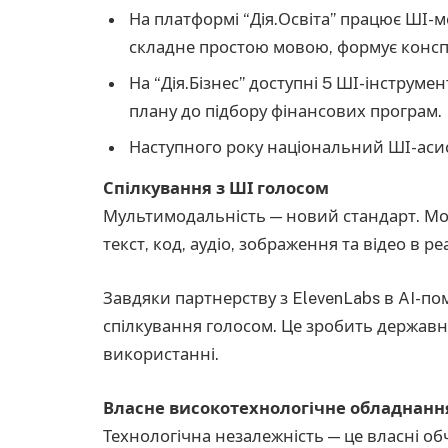
На платформі “Дія.Освіта” працює ШІ-
складне простою мовою, формує консп
На “Дія.Бізнес” доступні 5 ШІ-інструмен
плану до підбору фінансових програм.
Наступного року національний ШІ-асист
Спілкування з ШІ голосом
Мультимодальність — новий стандарт. Мо
текст, код, аудіо, зображення та відео в ре
Завдяки партнерству з ElevenLabs в AI-пом
спілкування голосом. Це зробить державн
використанні.
Власне високотехнологічне обладнанн
Технологічна незалежність — це власні о