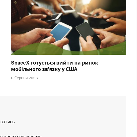
SpaceX готується вийти на ринок
мобільного зв’язку у США
6 Серпня 2026
уватись
.
ія через соц. мережі