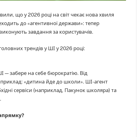
вили, що у 2026 році на світ чекає нова хвиля
еходить до «агентивної держави»: тепер
 виконують завдання за користувачів.
головних трендів у ШІ у 2026 році:
І — забере на себе бюрократію. Від
априклад: «дитина йде до школи». ШІ-агент
хідні сервіси (наприклад, Пакунок школяра) та
.
напрямку?