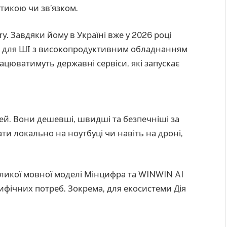
тикою чи зв’язком.
y. Завдяки йому в Україні вже у 2026 році
а для ШІ з високопродуктивним обладнанням
працюватимуть державні сервіси, які запускає
ей. Вони дешевші, швидші та безпечніші за
ати локально на ноутбуці чи навіть на дроні,
ликої мовної моделі Мінцифра та WINWIN AI
ифічних потреб. Зокрема, для екосистеми Дія