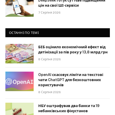
DeepSeek готує суттєве підвищення
цін на свої ШІ-сервіси
7 Серпня 2026
ОСТАННІ ПО ТЕМІ
БЕБ оцінило економічний ефект від
детінізації за пів року у 13,8 млрд грн
8 Серпня 2026
OpenAI скасовує ліміти на текстові
чати ChatGPT для безкоштовних
користувачів
8 Серпня 2026
НБУ оштрафував два банки та 19
небанківських фінустанов