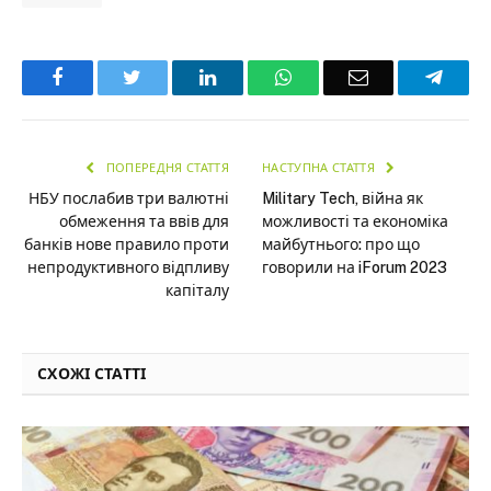
Facebook
Twitter
LinkedIn
WhatsApp
Email
Teleg
ПОПЕРЕДНЯ СТАТТЯ
НАСТУПНА СТАТТЯ
НБУ послабив три валютні
Military Tech, війна як
обмеження та ввів для
можливості та економіка
банків нове правило проти
майбутнього: про що
непродуктивного відпливу
говорили на iForum 2023
капіталу
СХОЖІ СТАТТІ