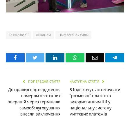
Технології
Фінанси
Цифрові активи
Facebook
Twitter
LinkedIn
WhatsApp
Email
Teleg
ПОПЕРЕДНЯ СТАТТЯ
НАСТУПНА СТАТТЯ
До правил підтвердження
В Індії хочуть інтегрувати
номером платіжних
“розмовні” платежі з
операцій через термінали
використанням ШІ у
самообслуговування
національну систему
внесли виключення
миттєвих платежів