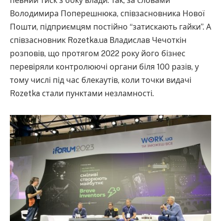
певний тиск з боку влади. Так, за словами
Володимира Поперешнюка, співзасновника Нової
Пошти, підприємцям постійно “затискають гайки”. А
співзасновник Rozetka.ua Владислав Чечоткін
розповів, що протягом 2022 року його бізнес
перевіряли контролюючі органи біля 100 разів, у
тому числі під час блекаутів, коли точки видачі
Rozetka стали пунктами незламності.