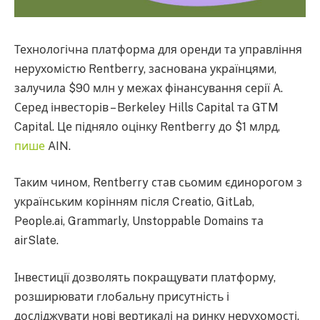
Технологічна платформа для оренди та управління
нерухомістю Rentberry, заснована українцями,
залучила $90 млн у межах фінансування серії A.
Серед інвесторів – Berkeley Hills Capital та GTM
Capital. Це підняло оцінку Rentberry до $1 млрд,
пише
AIN.
Таким чином, Rentberry став сьомим єдинорогом з
українським корінням після Creatio, GitLab,
People.ai, Grammarly, Unstoppable Domains та
airSlate.
Інвестиції дозволять покращувати платформу,
розширювати глобальну присутність і
досліджувати нові вертикалі на ринку нерухомості.