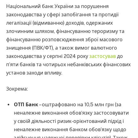
Національний банк України за порушення
законодавства у сфері запобігання та протидії
легалізації (відмиванню) доходів, одержаних
злочинним шляхом, фінансуванню тероризму та
фінансуванню розповсюдження зброї масового
знищення (ПВК/ФТ), а також вимог валютного
законодавства у серпні 2024 року
застосував
до
п’яти банків та чотирьох небанківських фінансових
установ заходи впливу.
Зокрема:
ОТП Банк
– оштрафовано на 10,5 млн грн (за
неналежне виконання обов’язку застосовувати
у своїй діяльності ризик-орієнтований підхід і
неналежне виконання банком обов’язку щодо
здійснення належної перевірки клієнтів). Також