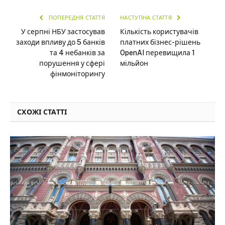
ПОПЕРЕДНЯ СТАТТЯ
НАСТУПНА СТАТТЯ
У серпні НБУ застосував
Кількість користувачів
заходи впливу до 5 банків
платних бізнес-рішень
та 4 небанків за
OpenAI перевищила 1
порушення у сфері
мільйон
фінмоніторингу
СХОЖІ СТАТТІ