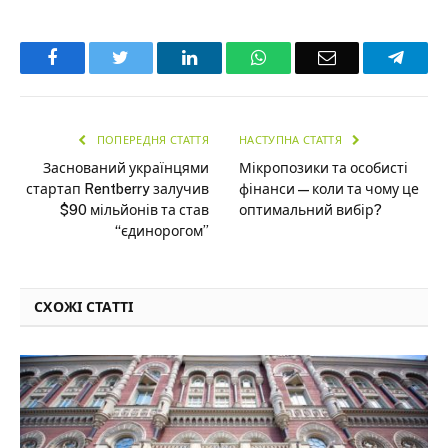
Facebook
Twitter
LinkedIn
WhatsApp
Email
Teleg
ПОПЕРЕДНЯ СТАТТЯ
НАСТУПНА СТАТТЯ
Заснований українцями
Мікропозики та особисті
стартап Rentberry залучив
фінанси — коли та чому це
$90 мільйонів та став
оптимальний вибір?
“єдинорогом”
СХОЖІ СТАТТІ