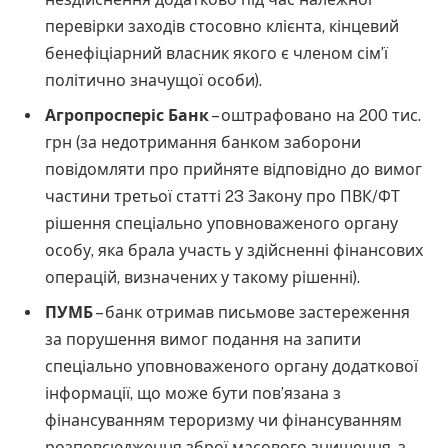
перевірки заходів стосовно клієнта, кінцевий
бенефіціарний власник якого є членом сім’ї
політично значущої особи).
Агропросперіс Банк
– оштрафовано на 200 тис.
грн (за недотримання банком заборони
повідомляти про прийняте відповідно до вимог
частини третьої статті 23 Закону про ПВК/ФТ
рішення спеціально уповноваженого органу
особу, яка брала участь у здійсненні фінансових
операцій, визначених у такому рішенні).
ПУМБ
– банк отримав письмове застереження
за порушення вимог подання на запити
спеціально уповноваженого органу додаткової
інформації, що може бути пов’язана з
фінансуванням тероризму чи фінансуванням
розповсюдження зброї масового знищення, з