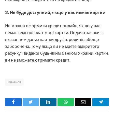
3. Не буде доступний, якщо у вас немає картки
Не можна оформити кредит онлайн, якщо у вас
немає власної платіжної картки. Подача заявки із
вказанням даних картки друзів, родичів абощо
заборонена. Тому якщо ви не маєте відкритого
рахунку і виданої будь-яким банком України картки,
ви не зможете отримати кредит.
Фінанси
Facebook
Twitter
LinkedIn
WhatsApp
Email
Teleg