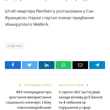
Штаб-квартира Rentberry розташована у Сан-
Франциско. Наразі стартап планує придбання
збанкрутілого WeWork.
Стартапи
Facebook
Twitter
LinkedIn
WhatsApp
Email
Teleg
ПОПЕРЕДНЯ СТАТТЯ
НАСТУПНА СТАТТЯ
ФБР попередило про
У серпні НБУ застосував
зростання використання
заходи впливу до 5 банків
соціальної інженерії з боку
та 4 небанків за
північнокорейських
порушення у сфері